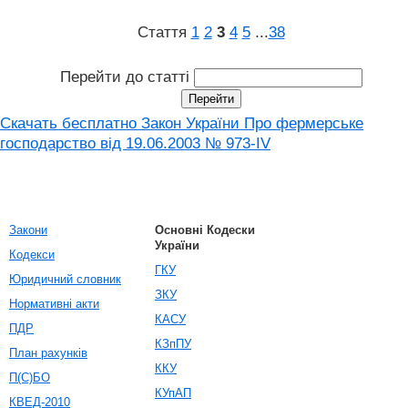
Стаття
1
2
3
4
5
...
38
Перейти до статті
Скачать бесплатно Закон України Про фермерське
господарство вiд 19.06.2003 № 973-IV
Закони
Основні Кодески
України
Кодекси
ГКУ
Юридичний словник
ЗКУ
Нормативні акти
КАСУ
ПДР
КЗпПУ
План рахунків
ККУ
П(С)БО
КУпАП
КВЕД-2010