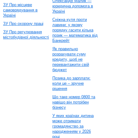
Олександр Малик —
ЗУ Про місцеве
юридична допомога в
самоврядування в
Україні
Україні
Сніжна куля проти
ЗУ Про охорону праці
лавини: у якому
порядку гасити кілька
ЗУ Про регулювання
позик — математика від
містобудівної діяльності
Банкрейт
Як правильно
розрахувати суму
кредиту, щоб не
перевантажити свій
бюджет
Позика до зарплати:
коли це – зручне
рішення
Що таке номер 0800 та
навіщо він потрібен
бізнесу
У яких країнах дитина
може отримати
громадянство за
народженням у 2026
році