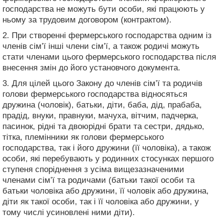
господарства не можуть бути особи, які працюють у
ньому за трудовим договором (контрактом).
2. При створенні фермерського господарства одним із
членів сім’ї інші члени сім’ї, а також родичі можуть
стати членами цього фермерського господарства після
внесення змін до його установчого документа.
3. Для цілей цього Закону до членів сім’ї та родичів
голови фермерського господарства відносяться
дружина (чоловік), батьки, діти, баба, дід, прабаба,
прадід, внуки, правнуки, мачуха, вітчим, падчерка,
пасинок, рідні та двоюрідні брати та сестри, дядько,
тітка, племінники як голови фермерського
господарства, так і його дружини (її чоловіка), а також
особи, які перебувають у родинних стосунках першого
ступеня споріднення з усіма вищезазначеними
членами сім’ї та родичами (батьки такої особи та
батьки чоловіка або дружини, її чоловік або дружина,
діти як такої особи, так і її чоловіка або дружини, у
тому числі усиновлені ними діти).