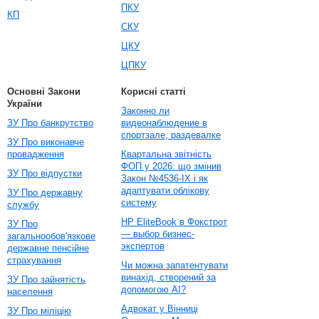
ПКУ
КП
СКУ
ЦКУ
ЦПКУ
Основні Закони
Корисні статті
України
Законно ли
ЗУ Про банкрутство
видеонаблюдение в
спортзале, раздевалке
ЗУ Про виконавче
провадження
Квартальна звітність
ФОП у 2026: що змінив
ЗУ Про відпустки
Закон №4536-IX і як
адаптувати облікову
ЗУ Про державну
систему
службу
HP EliteBook в Фокстрот
ЗУ Про
— выбор бизнес-
загальнообов'язкове
экспертов
державне пенсійне
страхування
Чи можна запатентувати
винахід, створений за
ЗУ Про зайнятість
допомогою AI?
населення
Адвокат у Вінниці
ЗУ Про міліцію