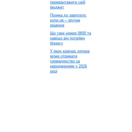
перевантажити свій
бюджет
Позика до зарплати:
коли це – зручне
рішення
Що таке номер 0800 та
навіщо він потрібен
бізнесу
У яких країнах дитина
може отримати
громадянство за
народженням у 2026
році