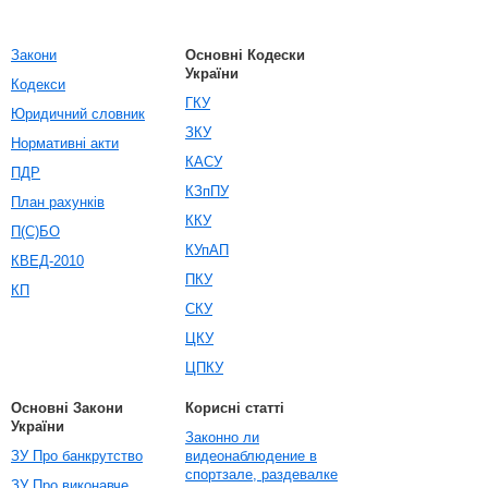
Закони
Основні Кодески
України
Кодекси
ГКУ
Юридичний словник
ЗКУ
Нормативні акти
КАСУ
ПДР
КЗпПУ
План рахунків
ККУ
П(С)БО
КУпАП
КВЕД-2010
ПКУ
КП
СКУ
ЦКУ
ЦПКУ
Основні Закони
Корисні статті
України
Законно ли
ЗУ Про банкрутство
видеонаблюдение в
спортзале, раздевалке
ЗУ Про виконавче