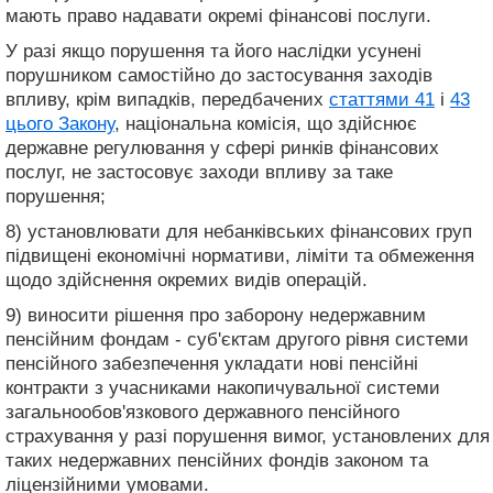
мають право надавати окремі фінансові послуги.
У разі якщо порушення та його наслідки усунені
порушником самостійно до застосування заходів
впливу, крім випадків, передбачених
статтями 41
і
43
цього Закону
, національна комісія, що здійснює
державне регулювання у сфері ринків фінансових
послуг, не застосовує заходи впливу за таке
порушення;
8) установлювати для небанківських фінансових груп
підвищені економічні нормативи, ліміти та обмеження
щодо здійснення окремих видів операцій.
9) виносити рішення про заборону недержавним
пенсійним фондам - суб'єктам другого рівня системи
пенсійного забезпечення укладати нові пенсійні
контракти з учасниками накопичувальної системи
загальнообов'язкового державного пенсійного
страхування у разі порушення вимог, установлених для
таких недержавних пенсійних фондів законом та
ліцензійними умовами.