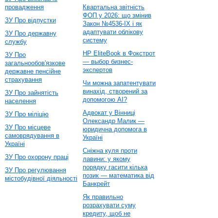
провадження
Квартальна звітність
ФОП у 2026: що змінив
ЗУ Про відпустки
Закон №4536-IX і як
адаптувати облікову
ЗУ Про державну
систему
службу
HP EliteBook в Фокстрот
ЗУ Про
— выбор бизнес-
загальнообов'язкове
экспертов
державне пенсійне
страхування
Чи можна запатентувати
винахід, створений за
ЗУ Про зайнятість
допомогою AI?
населення
Адвокат у Вінниці
ЗУ Про міліцію
Олександр Малик —
ЗУ Про місцеве
юридична допомога в
самоврядування в
Україні
Україні
Сніжна куля проти
ЗУ Про охорону праці
лавини: у якому
порядку гасити кілька
ЗУ Про регулювання
позик — математика від
містобудівної діяльності
Банкрейт
Як правильно
розрахувати суму
кредиту, щоб не