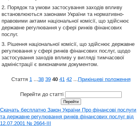
2. Порядок та умови застосування заходів впливу
встановлюються законами України та нормативно-
правовими актами національної комісії, що здійснює
державне регулювання у сфері ринків фінансових
послуг.
3. Рішення національної комісії, що здійснює державне
регулювання у сфері ринків фінансових послуг, щодо
застосування заходів впливу у вигляді тимчасової
адміністрації є виконавчим документом.
Стаття
1
...
38
39
40
41
42
...
Прикінцеві положення
Перейти до статті
Скачать бесплатно Закон України Про фінансові послуги
та державне регулювання ринків фінансових послуг від
12.07.2001 № 2664-III