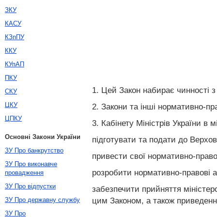
ЗКУ
КАСУ
КЗпПУ
ККУ
КУпАП
ПКУ
1. Цей Закон набирає чинності з
СКУ
ЦКУ
2. Закони та інші нормативно-пр
ЦПКУ
3. Кабінету Міністрів України в
Основні Закони України
підготувати та подати до Верхов
ЗУ Про банкрутство
привести свої нормативно-правов
ЗУ Про виконавче
розробити нормативно-правові а
провадження
ЗУ Про відпустки
забезпечити прийняття міністер
цим Законом, а також приведення
ЗУ Про державну службу
ЗУ Про