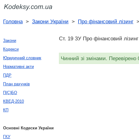
Головна
>
Закони України
>
Про фінансовий лізинг
Ст. 19 ЗУ Про фінансовий лізинг
Закони
Кодекси
Чинний зі змінами. Перевірено 
Юридичний словник
Нормативні акти
ПДР
План рахунків
П(С)БО
КВЕД-2010
КП
Основні Кодески України
ГКУ