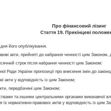
Про фінансовий лізинг
Стаття 19. Прикінцеві положе
 дня його опублікування.
авові акти, прийняті до набрання чинності цим Законом, 
 місячний строк після набрання чинності цим Законом:
ної Ради України пропозиції про внесення змін до законод
і акти у відповідність із цим Законом;
кти, передбачені цим Законом;
ствами та іншими центральними органами виконавчої вл
 їх нормативно-правових актів у відповідність із цим З