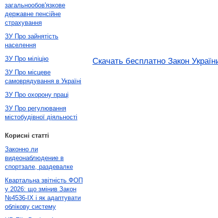
загальнообов'язкове
державне пенсійне
страхування
ЗУ Про зайнятість
населення
ЗУ Про міліцію
Скачать бесплатно Закон Україн
ЗУ Про місцеве
самоврядування в Україні
ЗУ Про охорону праці
ЗУ Про регулювання
містобудівної діяльності
Корисні статті
Законно ли
видеонаблюдение в
спортзале, раздевалке
Квартальна звітність ФОП
у 2026: що змінив Закон
№4536-IX і як адаптувати
облікову систему