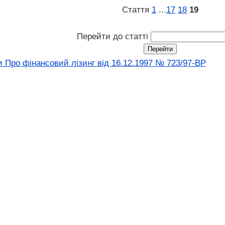
Стаття
1
...
17
18
19
Перейти до статті
и Про фінансовий лізинг вiд 16.12.1997 № 723/97-ВР