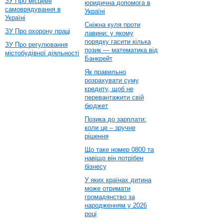
ЗУ Про місцеве
юридична допомога в
самоврядування в
Україні
Україні
Сніжна куля проти
ЗУ Про охорону праці
лавини: у якому
порядку гасити кілька
ЗУ Про регулювання
позик — математика від
містобудівної діяльності
Банкрейт
Як правильно
розрахувати суму
кредиту, щоб не
перевантажити свій
бюджет
Позика до зарплати:
коли це – зручне
рішення
Що таке номер 0800 та
навіщо він потрібен
бізнесу
У яких країнах дитина
може отримати
громадянство за
народженням у 2026
році