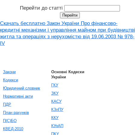
Перейти до статті
Скачать бесплатно Закон України Про фінансово-
кредитні механізми і управління майном при будівництві
житла та операціях з нерухомістю від 19.06.2003 № 978-
IV
Закони
Основні Кодески
України
Кодекси
ГКУ
Юридичний словник
ЗКУ
Нормативні акти
КАСУ
ПДР
КЗпПУ
План рахунків
ККУ
П(С)БО
КУпАП
КВЕД-2010
ПКУ