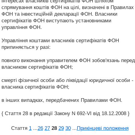
інтересах власників сертифікатів ФОН шляхом
спрямування коштів ФОН на цілі, визначені в Правилах
ФОН та інвестиційній декларації ФОН. Власники
сертифікатів ФОН виступають установниками
управління ФОН.
Управління коштами власників сертифікатів ФОН
припиняється у разі:
повного виконання управителем ФОН зобов'язань перед
власником сертифікатів ФОН;
смерті фізичної особи або ліквідації юридичної особи -
власника сертифікатів ФОН;
в інших випадках, передбачених Правилами ФОН.
{ Стаття 28 в редакції Закону N 692-VI від 18.12.2008 }
Стаття
1
...
26
27
28
29
30
...
Прикінцеві положення