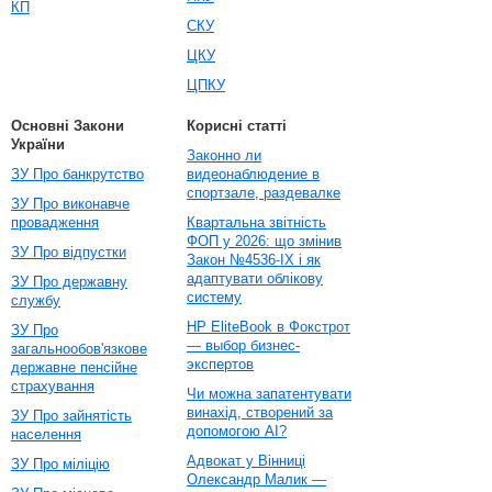
КП
СКУ
ЦКУ
ЦПКУ
Основні Закони
Корисні статті
України
Законно ли
ЗУ Про банкрутство
видеонаблюдение в
спортзале, раздевалке
ЗУ Про виконавче
провадження
Квартальна звітність
ФОП у 2026: що змінив
ЗУ Про відпустки
Закон №4536-IX і як
адаптувати облікову
ЗУ Про державну
систему
службу
HP EliteBook в Фокстрот
ЗУ Про
— выбор бизнес-
загальнообов'язкове
экспертов
державне пенсійне
страхування
Чи можна запатентувати
винахід, створений за
ЗУ Про зайнятість
допомогою AI?
населення
Адвокат у Вінниці
ЗУ Про міліцію
Олександр Малик —