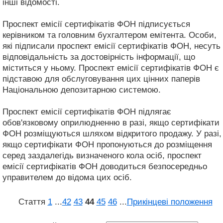
інші відомості.
Проспект емісії сертифікатів ФОН підписується
керівником та головним бухгалтером емітента. Особи,
які підписали проспект емісії сертифікатів ФОН, несуть
відповідальність за достовірність інформації, що
міститься у ньому. Проспект емісії сертифікатів ФОН є
підставою для обслуговування цих цінних паперів
Національною депозитарною системою.
Проспект емісії сертифікатів ФОН підлягає
обов'язковому оприлюдненню в разі, якщо сертифікати
ФОН розміщуються шляхом відкритого продажу. У разі,
якщо сертифікати ФОН пропонуються до розміщення
серед заздалегідь визначеного кола осіб, проспект
емісії сертифікатів ФОН доводиться безпосередньо
управителем до відома цих осіб.
Стаття
1
...
42
43
44
45
46
...
Прикінцеві положення