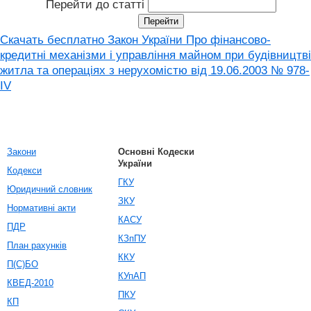
Перейти до статті
Скачать бесплатно Закон України Про фінансово-
кредитні механізми і управління майном при будівництві
житла та операціях з нерухомістю від 19.06.2003 № 978-
IV
Закони
Основні Кодески
України
Кодекси
ГКУ
Юридичний словник
ЗКУ
Нормативні акти
КАСУ
ПДР
КЗпПУ
План рахунків
ККУ
П(С)БО
КУпАП
КВЕД-2010
ПКУ
КП