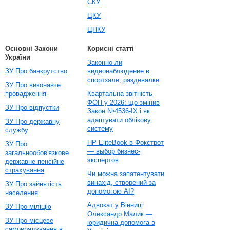
СКУ
ЦКУ
ЦПКУ
Основні Закони
Корисні статті
України
Законно ли
ЗУ Про банкрутство
видеонаблюдение в
спортзале, раздевалке
ЗУ Про виконавче
провадження
Квартальна звітність
ФОП у 2026: що змінив
ЗУ Про відпустки
Закон №4536-IX і як
адаптувати облікову
ЗУ Про державну
систему
службу
HP EliteBook в Фокстрот
ЗУ Про
— выбор бизнес-
загальнообов'язкове
экспертов
державне пенсійне
страхування
Чи можна запатентувати
винахід, створений за
ЗУ Про зайнятість
допомогою AI?
населення
Адвокат у Вінниці
ЗУ Про міліцію
Олександр Малик —
ЗУ Про місцеве
юридична допомога в
самоврядування в