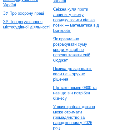
Україні
Україні
Сніжна куля проти
ЗУ Про охорону праці
лавини: у якому
порядку гасити кілька
ЗУ Про регулювання
позик — математика від
містобудівної діяльності
Банкрейт
Як правильно
розрахувати суму
кредиту, щоб не
перевантажити свій
бюджет
Позика до зарплати:
коли це – зручне
рішення
Що таке номер 0800 та
навіщо він потрібен
бізнесу
У яких країнах дитина
може отримати
громадянство за
народженням у 2026
році