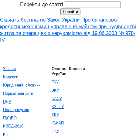
Перейти до статті
Скачать бесплатно Закон України Про фінансово-
кредитні механізми і управління майном при будівництві
житла та операціях з нерухомістю від 19.06.2003 № 978-
IV
Закони
Основні Кодески
України
Кодекси
ГКУ
Юридичний словник
ЗКУ
Нормативні акти
КАСУ
ПДР
КЗпПУ
План рахунків
ККУ
П(С)БО
КУпАП
КВЕД-2010
ПКУ
КП