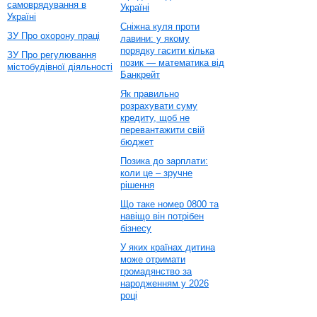
самоврядування в
Україні
Україні
Сніжна куля проти
ЗУ Про охорону праці
лавини: у якому
порядку гасити кілька
ЗУ Про регулювання
позик — математика від
містобудівної діяльності
Банкрейт
Як правильно
розрахувати суму
кредиту, щоб не
перевантажити свій
бюджет
Позика до зарплати:
коли це – зручне
рішення
Що таке номер 0800 та
навіщо він потрібен
бізнесу
У яких країнах дитина
може отримати
громадянство за
народженням у 2026
році