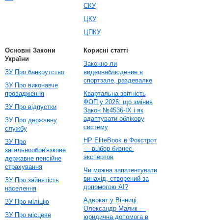
СКУ
ЦКУ
ЦПКУ
Основні Закони
Корисні статті
України
Законно ли
ЗУ Про банкрутство
видеонаблюдение в
спортзале, раздевалке
ЗУ Про виконавче
провадження
Квартальна звітність
ФОП у 2026: що змінив
ЗУ Про відпустки
Закон №4536-IX і як
адаптувати облікову
ЗУ Про державну
систему
службу
HP EliteBook в Фокстрот
ЗУ Про
— выбор бизнес-
загальнообов'язкове
экспертов
державне пенсійне
страхування
Чи можна запатентувати
винахід, створений за
ЗУ Про зайнятість
допомогою AI?
населення
Адвокат у Вінниці
ЗУ Про міліцію
Олександр Малик —
ЗУ Про місцеве
юридична допомога в