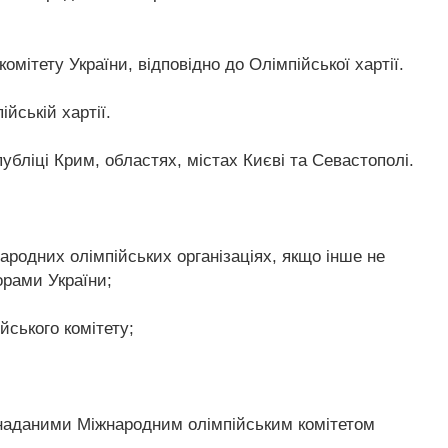
мітету України, відповідно до Олімпійської хартії.
йській хартії.
убліці Крим, областях, містах Києві та Севастополі.
ародних олімпійських організаціях, якщо інше не
орами України;
йського комітету;
 з наданими Міжнародним олімпійським комітетом