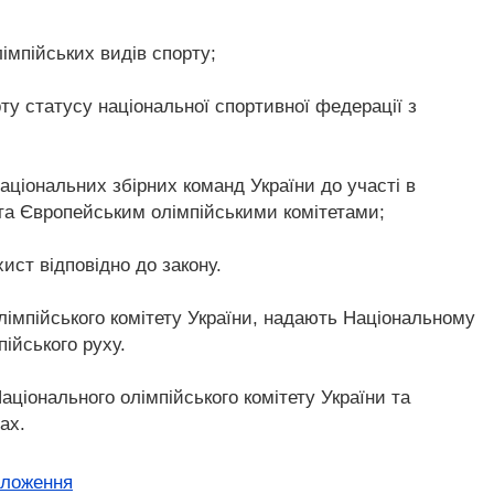
лімпійських видів спорту;
ту статусу національної спортивної федерації з
національних збірних команд України до участі в
та Європейським олімпійськими комітетами;
ист відповідно до закону.
лімпійського комітету України, надають Національному
ійського руху.
ціонального олімпійського комітету України та
ах.
оложення