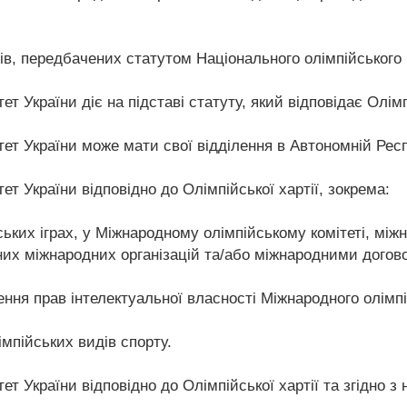
ів, передбачених статутом Національного олімпійського ко
т України діє на підставі статуту, який відповідає Олімпі
ет України може мати свої відділення в Автономній Респ
ет України відповідно до Олімпійської хартії, зокрема:
ьких іграх, у Міжнародному олімпійському комітеті, міжн
их міжнародних організацій та/або міжнародними догов
ня прав інтелектуальної власності Міжнародного олімпі
імпійських видів спорту.
ет України відповідно до Олімпійської хартії та згідно