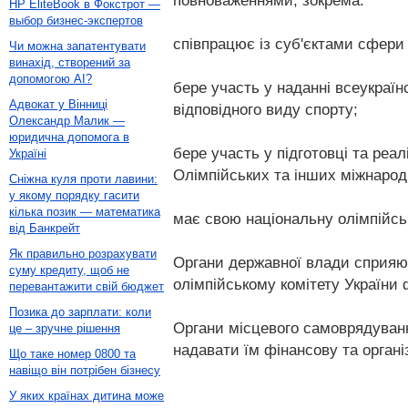
повноваженнями, зокрема:
HP EliteBook в Фокстрот —
выбор бизнес-экспертов
співпрацює із суб'єктами сфери 
Чи можна запатентувати
винахід, створений за
допомогою AI?
бере участь у наданні всеукраї
Адвокат у Вінниці
відповідного виду спорту;
Олександр Малик —
юридична допомога в
бере участь у підготовці та реа
Україні
Олімпійських та інших міжнаро
Сніжна куля проти лавини:
у якому порядку гасити
кілька позик — математика
має свою національну олімпійськ
від Банкрейт
Як правильно розрахувати
Органи державної влади сприяют
суму кредиту, щоб не
олімпійському комітету України 
перевантажити свій бюджет
Позика до зарплати: коли
Органи місцевого самоврядуванн
це – зручне рішення
надавати їм фінансову та органі
Що таке номер 0800 та
навіщо він потрібен бізнесу
У яких країнах дитина може