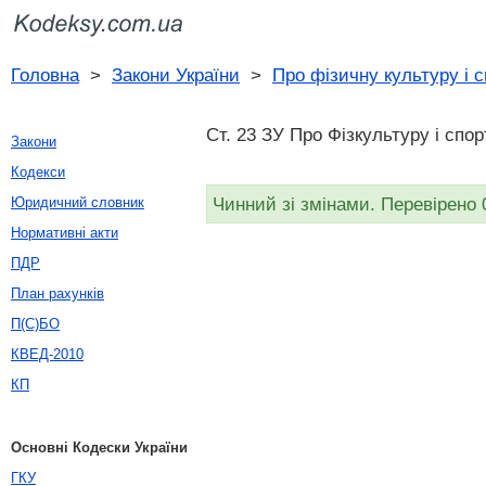
Головна
>
Закони України
>
Про фізичну культуру і 
Ст. 23 ЗУ Про Фізкультуру і спор
Закони
Кодекси
Чинний зі змінами. Перевірено 
Юридичний словник
Нормативні акти
ПДР
План рахунків
П(С)БО
КВЕД-2010
КП
Основні Кодески України
ГКУ