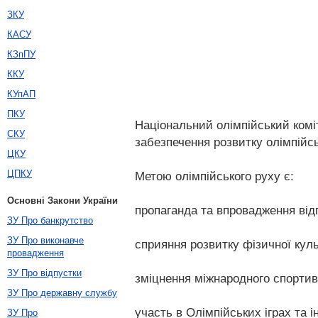
ЗКУ
КАСУ
КЗпПУ
ККУ
КУпАП
ПКУ
Національний олімпійський коміт
СКУ
забезпечення розвитку олімпійсь
ЦКУ
ЦПКУ
Метою олімпійського руху є:
Основні Закони України
пропаганда та впровадження відп
ЗУ Про банкрутство
ЗУ Про виконавче
сприяння розвитку фізичної куль
провадження
ЗУ Про відпустки
зміцнення міжнародного спортив
ЗУ Про державну службу
участь в Олімпійських іграх та
ЗУ Про