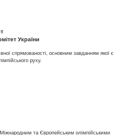
рт
омітет України
ивної спрямованості, основним завданням якої є
лімпійського руху.
я Міжнародним та Європейським олімпійськими