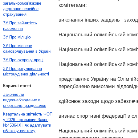
загальнообов'язкове
комітетами;
державне пенсійне
страхування
виконання інших завдань і заход
ЗУ Про зайнятість
населення
Національний олімпійський коміте
ЗУ Про міліцію
ЗУ Про місцеве
Національний олімпійський коміт
самоврядування в Україні
ЗУ Про охорону праці
Національний олімпійський коміт
ЗУ Про регулювання
містобудівної діяльності
представляє Україну на Олімпійс
передбачено вимогами відповідн
Корисні статті
Законно ли
видеонаблюдение в
здійснює заходи щодо забезпечен
спортзале, раздевалке
Квартальна звітність ФОП
визнає спортивні федерації з ол
у 2026: що змінив Закон
№4536-IX і як адаптувати
Національний олімпійський коміт
облікову систему