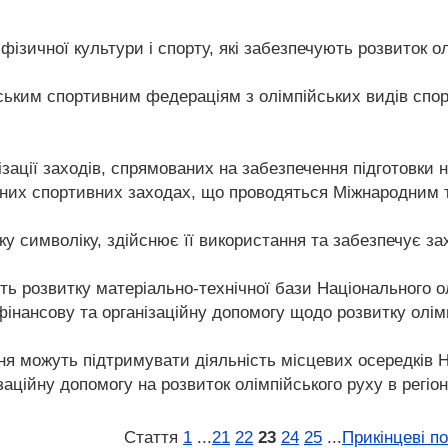
фізичної культури і спорту, які забезпечують розвиток о
нським спортивним федераціям з олімпійських видів спор
лізації заходів, спрямованих на забезпечення підготовки 
дних спортивних заходах, що проводяться Міжнародним 
у символіку, здійснює її використання та забезпечує зах
ь розвитку матеріально-технічної бази Національного о
фінансову та організаційну допомогу щодо розвитку олімп
я можуть підтримувати діяльність місцевих осередків На
заційну допомогу на розвиток олімпійського руху в регіон
Стаття
1
...
21
22
23
24
25
...
Прикінцеві п