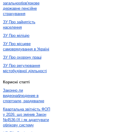
загальнообов'язкове
державне пенсійне
страхування
ЗУ Про зайнятість
населення
ЗУ Про міліцію
ЗУ Про місцеве
самоврядування в Україні
ЗУ Про охорону праці
ЗУ Про регулювання
містобудівної діяльності
Корисні статті
Законно ли
видеонаблюдение в
спортзале, раздевалке
Квартальна звітність ФОП
у 2026: що змінив Закон
№4536-IX і як адаптувати
облікову систему