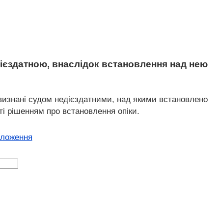
ієздатною, внаслідок встановлення над нею
 визнані судом недієздатними, над якими встановлено
і рішенням про встановлення опіки.
оложення