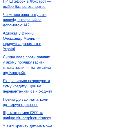
HP EliteBook в Фокстрот —
выбор бизнес-экспертов
Чи можна запатентувати
винахід, створений за
допомогою AI?
Адвокат у Вінниці
Олександр Малик —
юридична допомога в
Україні
Сніжна куля проти лавини:
у якому порядку гасити
кілька позик — математика
від Банкрейт
Як правильно розрахувати
суму кредиту, щоб не
перевантажити свій бюджет
Позика до зарплати: коли
це – зручне рішення
Що таке номер 0800 та
навіщо він потрібен бізнесу
У яких країнах дитина може