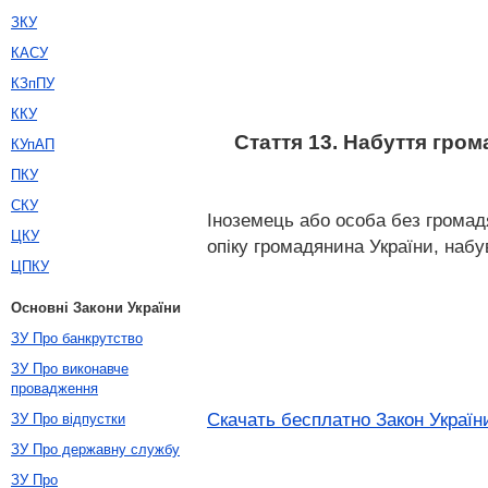
ЗКУ
КАСУ
КЗпПУ
ККУ
Стаття 13. Набуття гро
КУпАП
ПКУ
СКУ
Іноземець або особа без громадя
ЦКУ
опіку громадянина України, наб
ЦПКУ
Основні Закони України
ЗУ Про банкрутство
ЗУ Про виконавче
провадження
Скачать бесплатно Закон України
ЗУ Про відпустки
ЗУ Про державну службу
ЗУ Про