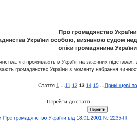
Про громадянство України
мадянства України особою, визнаною судом нед
опіки громадянина України
нства, які проживають в Україні на законних підставах,
увають громадянство України з моменту набрання чинност
Стаття
1
...
11
12
13
14
15
...
Прикінцеві п
Перейти до статті
 Про громадянство України вiд 18.01.2001 № 2235-III