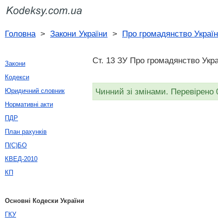
Головна
>
Закони України
>
Про громадянство Украї
Ст. 13 ЗУ Про громадянство Укра
Закони
Кодекси
Чинний зі змінами. Перевірено 
Юридичний словник
Нормативні акти
ПДР
План рахунків
П(С)БО
КВЕД-2010
КП
Основні Кодески України
ГКУ