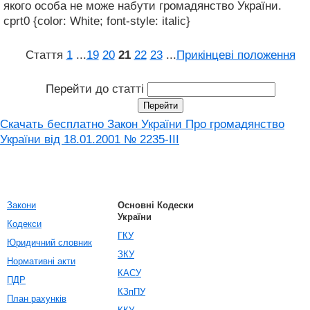
якого особа не може набути громадянство України.
cprt0 {color: White; font-style: italic}
Стаття
1
...
19
20
21
22
23
...
Прикінцеві положення
Перейти до статті
Скачать бесплатно Закон України Про громадянство
України вiд 18.01.2001 № 2235-III
Закони
Основні Кодески
України
Кодекси
ГКУ
Юридичний словник
ЗКУ
Нормативні акти
КАСУ
ПДР
КЗпПУ
План рахунків