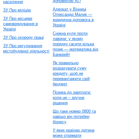
допомогою AI?
населення
Адвокат у Вінниці
ЗУ Про міліцію
Олександр Малик —
ЗУ Про місцеве
юридична допомога в
самоврядування в
Україні
Україні
Сніжна куля проти
ЗУ Про охорону праці
лавини: у якому
порядку гасити кілька
ЗУ Про регулювання
позик — математика від
містобудівної діяльності
Банкрейт
Як правильно
розрахувати суму
кредиту, щоб не
перевантажити свій
бюджет
Позика до зарплати:
коли це – зручне
рішення
Що таке номер 0800 та
навіщо він потрібен
бізнесу
У яких країнах дитина
може отримати