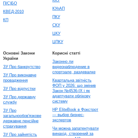
ККУ
П(С)БО
КУпАП
КВЕД-2010
ПКУ
КП
СКУ
ЦКУ
ЦПКУ
Основні Закони
Корисні статті
України
Законно ли
ЗУ Про банкрутство
видеонаблюдение в
спортзале, раздевалке
ЗУ Про виконавче
провадження
Квартальна звітність
ФОП у 2026: що змінив
ЗУ Про відпустки
Закон №4536-IX і як
адаптувати облікову
ЗУ Про державну
систему
службу
HP EliteBook в Фокстрот
ЗУ Про
— выбор бизнес-
загальнообов'язкове
экспертов
державне пенсійне
страхування
Чи можна запатентувати
винахід, створений за
ЗУ Про зайнятість