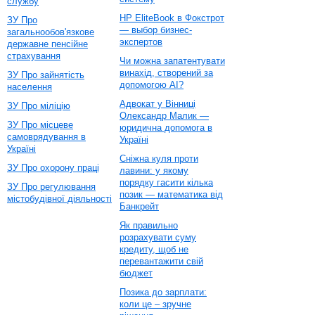
службу
HP EliteBook в Фокстрот
ЗУ Про
— выбор бизнес-
загальнообов'язкове
экспертов
державне пенсійне
страхування
Чи можна запатентувати
винахід, створений за
ЗУ Про зайнятість
допомогою AI?
населення
Адвокат у Вінниці
ЗУ Про міліцію
Олександр Малик —
ЗУ Про місцеве
юридична допомога в
самоврядування в
Україні
Україні
Сніжна куля проти
ЗУ Про охорону праці
лавини: у якому
порядку гасити кілька
ЗУ Про регулювання
позик — математика від
містобудівної діяльності
Банкрейт
Як правильно
розрахувати суму
кредиту, щоб не
перевантажити свій
бюджет
Позика до зарплати:
коли це – зручне