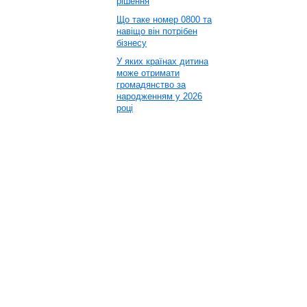
рішення
Що таке номер 0800 та
навіщо він потрібен
бізнесу
У яких країнах дитина
може отримати
громадянство за
народженням у 2026
році