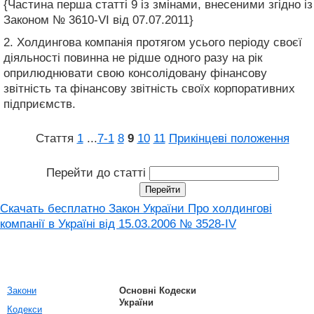
{Частина перша статті 9 із змінами, внесеними згідно із
Законом № 3610-VI від 07.07.2011}
2. Холдингова компанія протягом усього періоду своєї
діяльності повинна не рідше одного разу на рік
оприлюднювати свою консолідовану фінансову
звітність та фінансову звітність своїх корпоративних
підприємств.
Стаття
1
...
7‑1
8
9
10
11
Прикінцеві положення
Перейти до статті
Скачать бесплатно Закон України Про холдингові
компанії в Україні вiд 15.03.2006 № 3528-IV
Закони
Основні Кодески
України
Кодекси