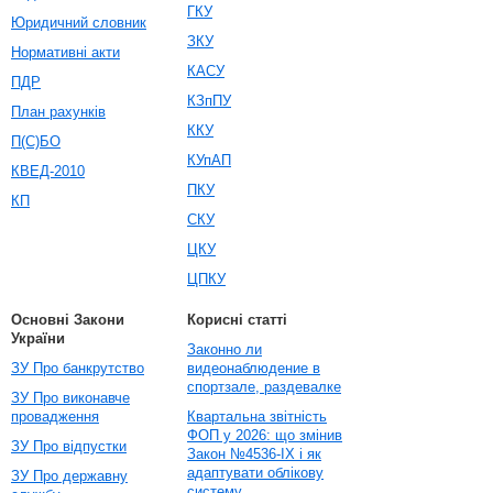
ГКУ
Юридичний словник
ЗКУ
Нормативні акти
КАСУ
ПДР
КЗпПУ
План рахунків
ККУ
П(С)БО
КУпАП
КВЕД-2010
ПКУ
КП
СКУ
ЦКУ
ЦПКУ
Основні Закони
Корисні статті
України
Законно ли
ЗУ Про банкрутство
видеонаблюдение в
спортзале, раздевалке
ЗУ Про виконавче
провадження
Квартальна звітність
ФОП у 2026: що змінив
ЗУ Про відпустки
Закон №4536-IX і як
адаптувати облікову
ЗУ Про державну
систему