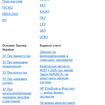
План рахунків
ККУ
П(С)БО
КУпАП
КВЕД-2010
ПКУ
КП
СКУ
ЦКУ
ЦПКУ
Основні Закони
Корисні статті
України
Законно ли
ЗУ Про банкрутство
видеонаблюдение в
спортзале, раздевалке
ЗУ Про виконавче
провадження
Квартальна звітність
ФОП у 2026: що змінив
ЗУ Про відпустки
Закон №4536-IX і як
адаптувати облікову
ЗУ Про державну
систему
службу
HP EliteBook в Фокстрот
ЗУ Про
— выбор бизнес-
загальнообов'язкове
экспертов
державне пенсійне
страхування
Чи можна запатентувати