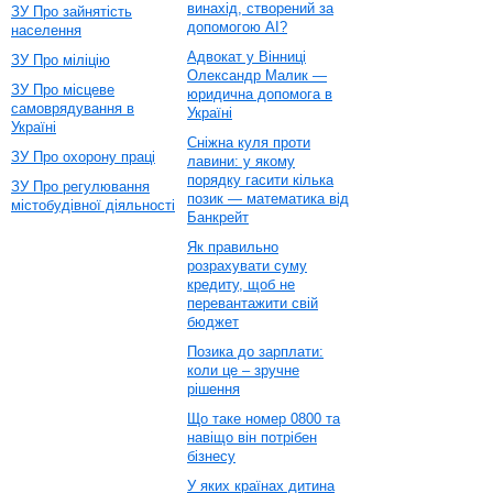
винахід, створений за
ЗУ Про зайнятість
допомогою AI?
населення
Адвокат у Вінниці
ЗУ Про міліцію
Олександр Малик —
ЗУ Про місцеве
юридична допомога в
самоврядування в
Україні
Україні
Сніжна куля проти
ЗУ Про охорону праці
лавини: у якому
порядку гасити кілька
ЗУ Про регулювання
позик — математика від
містобудівної діяльності
Банкрейт
Як правильно
розрахувати суму
кредиту, щоб не
перевантажити свій
бюджет
Позика до зарплати:
коли це – зручне
рішення
Що таке номер 0800 та
навіщо він потрібен
бізнесу
У яких країнах дитина