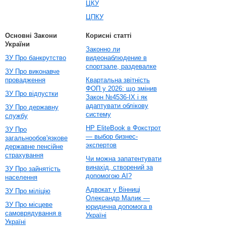
ЦКУ
ЦПКУ
Основні Закони
Корисні статті
України
Законно ли
ЗУ Про банкрутство
видеонаблюдение в
спортзале, раздевалке
ЗУ Про виконавче
провадження
Квартальна звітність
ФОП у 2026: що змінив
ЗУ Про відпустки
Закон №4536-IX і як
адаптувати облікову
ЗУ Про державну
систему
службу
HP EliteBook в Фокстрот
ЗУ Про
— выбор бизнес-
загальнообов'язкове
экспертов
державне пенсійне
страхування
Чи можна запатентувати
винахід, створений за
ЗУ Про зайнятість
допомогою AI?
населення
Адвокат у Вінниці
ЗУ Про міліцію
Олександр Малик —
ЗУ Про місцеве
юридична допомога в
самоврядування в
Україні
Україні