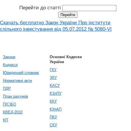
Перейти до статті
Скачать бесплатно Закон України Про інститути
спільного інвестування від 05.07.2012 № 5080-VI
Закони
Основні Кодески
України
Кодекси
ГКУ
Юридичний словник
ЗКУ
Нормативні акти
КАСУ
ПДР
КЗпПУ
План рахунків
ККУ
П(С)БО
КУпАП
КВЕД-2010
ПКУ
КП
СКУ