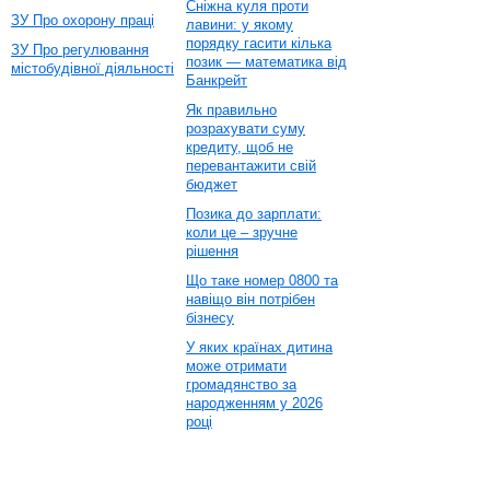
Сніжна куля проти
ЗУ Про охорону праці
лавини: у якому
порядку гасити кілька
ЗУ Про регулювання
позик — математика від
містобудівної діяльності
Банкрейт
Як правильно
розрахувати суму
кредиту, щоб не
перевантажити свій
бюджет
Позика до зарплати:
коли це – зручне
рішення
Що таке номер 0800 та
навіщо він потрібен
бізнесу
У яких країнах дитина
може отримати
громадянство за
народженням у 2026
році