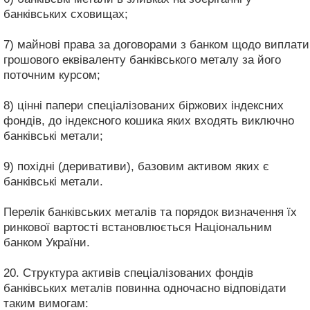
банківських сховищах;
7) майнові права за договорами з банком щодо виплати
грошового еквіваленту банківського металу за його
поточним курсом;
8) цінні папери спеціалізованих біржових індексних
фондів, до індексного кошика яких входять виключно
банківські метали;
9) похідні (деривативи), базовим активом яких є
банківські метали.
Перелік банківських металів та порядок визначення їх
ринкової вартості встановлюється Національним
банком України.
20. Структура активів спеціалізованих фондів
банківських металів повинна одночасно відповідати
таким вимогам: