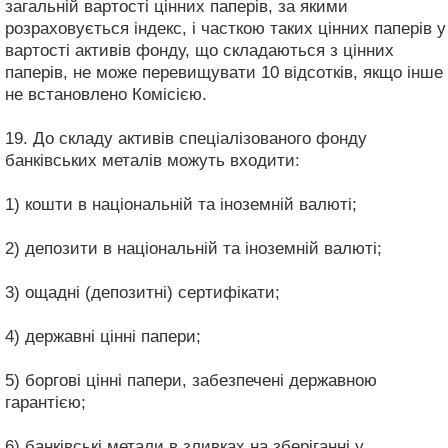
загальній вартості цінних паперів, за якими
розраховується індекс, і часткою таких цінних паперів у
вартості активів фонду, що складаються з цінних
паперів, не може перевищувати 10 відсотків, якщо інше
не встановлено Комісією.
19. До складу активів спеціалізованого фонду
банківських металів можуть входити:
1) кошти в національній та іноземній валюті;
2) депозити в національній та іноземній валюті;
3) ощадні (депозитні) сертифікати;
4) державні цінні папери;
5) боргові цінні папери, забезпечені державною
гарантією;
6) банківські метали в зливках на зберіганні у