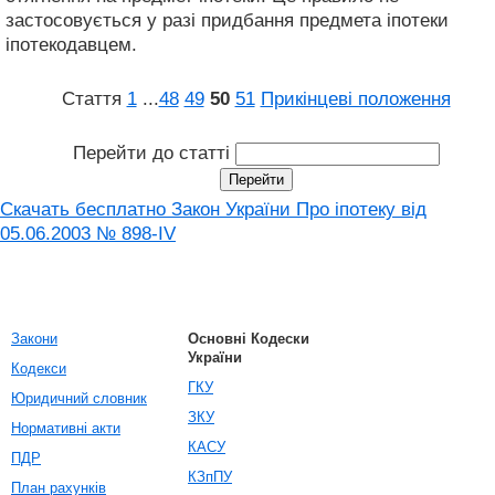
застосовується у разі придбання предмета іпотеки
іпотекодавцем.
Стаття
1
...
48
49
50
51
Прикінцеві положення
Перейти до статті
Скачать бесплатно Закон України Про іпотеку вiд
05.06.2003 № 898-IV
Закони
Основні Кодески
України
Кодекси
ГКУ
Юридичний словник
ЗКУ
Нормативні акти
КАСУ
ПДР
КЗпПУ
План рахунків