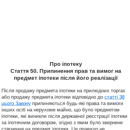
Про іпотеку
Стаття 50. Припинення прав та вимог на
предмет іпотеки після його реалізації
Після продажу предмета іпотеки на прилюдних торгах
або продажу предмета іпотеки відповідно до
статті 38
цього Закону
припиняються будь-які права та вимоги
інших осіб на нерухоме майно, що було предметом
іпотеки, які виникли після державної реєстрації іпотеки
за іпотечним договором, згідно з яким було звернене
стягнення на предмет іпотеки. Це правило не