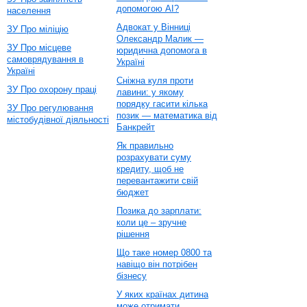
допомогою AI?
населення
Адвокат у Вінниці
ЗУ Про міліцію
Олександр Малик —
ЗУ Про місцеве
юридична допомога в
самоврядування в
Україні
Україні
Сніжна куля проти
ЗУ Про охорону праці
лавини: у якому
порядку гасити кілька
ЗУ Про регулювання
позик — математика від
містобудівної діяльності
Банкрейт
Як правильно
розрахувати суму
кредиту, щоб не
перевантажити свій
бюджет
Позика до зарплати:
коли це – зручне
рішення
Що таке номер 0800 та
навіщо він потрібен
бізнесу
У яких країнах дитина
може отримати