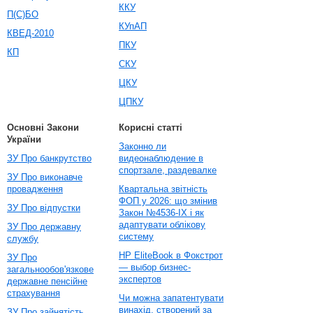
ККУ
П(С)БО
КУпАП
КВЕД-2010
ПКУ
КП
СКУ
ЦКУ
ЦПКУ
Основні Закони
Корисні статті
України
Законно ли
ЗУ Про банкрутство
видеонаблюдение в
спортзале, раздевалке
ЗУ Про виконавче
провадження
Квартальна звітність
ФОП у 2026: що змінив
ЗУ Про відпустки
Закон №4536-IX і як
адаптувати облікову
ЗУ Про державну
систему
службу
HP EliteBook в Фокстрот
ЗУ Про
— выбор бизнес-
загальнообов'язкове
экспертов
державне пенсійне
страхування
Чи можна запатентувати
винахід, створений за
ЗУ Про зайнятість