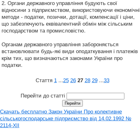
2. Органи державного управління будують свої
відносини з підприємством, використовуючи економічні
методи - податки, позички, дотації, компенсації і ціни,
що забезпечують еквівалентний обмін між сільським
господарством та промисловістю.
Органам державного управління забороняється
встановлювати будь-які види оподаткування і платежів
крім тих, що визначаються законами України про
податки.
Стаття
1
...
25
26
27
28
29
...
33
Перейти до статті
Скачать бесплатно Закон України Про колективне
сільськогосподарське підприємство від 14.02.1992 №
2114-XII