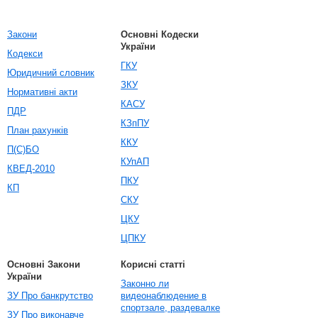
Закони
Основні Кодески
України
Кодекси
ГКУ
Юридичний словник
ЗКУ
Нормативні акти
КАСУ
ПДР
КЗпПУ
План рахунків
ККУ
П(С)БО
КУпАП
КВЕД-2010
ПКУ
КП
СКУ
ЦКУ
ЦПКУ
Основні Закони
Корисні статті
України
Законно ли
ЗУ Про банкрутство
видеонаблюдение в
спортзале, раздевалке
ЗУ Про виконавче