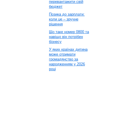
перевантажити свій
бюджет
Позика до зарплати:
коли це – зручне
рішення
Що таке номер 0800 та
навіщо він потрібен
бізнесу
У яких країнах дитина
може отримати
громадянство за
народженням у 2026
році