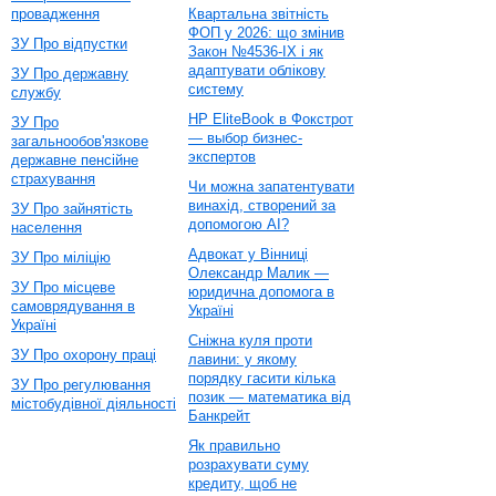
провадження
Квартальна звітність
ФОП у 2026: що змінив
ЗУ Про відпустки
Закон №4536-IX і як
адаптувати облікову
ЗУ Про державну
систему
службу
HP EliteBook в Фокстрот
ЗУ Про
— выбор бизнес-
загальнообов'язкове
экспертов
державне пенсійне
страхування
Чи можна запатентувати
винахід, створений за
ЗУ Про зайнятість
допомогою AI?
населення
Адвокат у Вінниці
ЗУ Про міліцію
Олександр Малик —
ЗУ Про місцеве
юридична допомога в
самоврядування в
Україні
Україні
Сніжна куля проти
ЗУ Про охорону праці
лавини: у якому
порядку гасити кілька
ЗУ Про регулювання
позик — математика від
містобудівної діяльності
Банкрейт
Як правильно
розрахувати суму
кредиту, щоб не