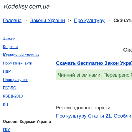
Головна
>
Закони України
>
Про культуру
>
Скачат
Закони
Кодекси
Ск
Юридичний словник
Скачать бесплатно Закон Україн
Нормативні акти
ПДР
Чинний зі змінами. Перевірено 
План рахунків
П(С)БО
КВЕД-2010
КП
Рекомендовані сторінки
Про культуру Стаття 21. Особли
Основні Кодески України
ГКУ