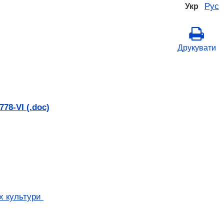
Рус
Укр
Друкувати
78-VI (.doc)
ах культури