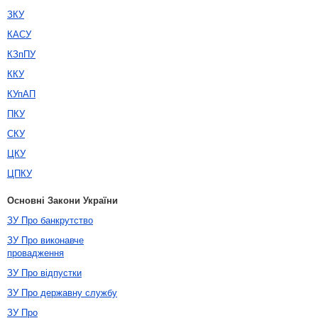
ЗКУ
КАСУ
КЗпПУ
ККУ
КУпАП
ПКУ
СКУ
ЦКУ
ЦПКУ
Основні Закони України
ЗУ Про банкрутство
ЗУ Про виконавче
провадження
ЗУ Про відпустки
ЗУ Про державну службу
ЗУ Про