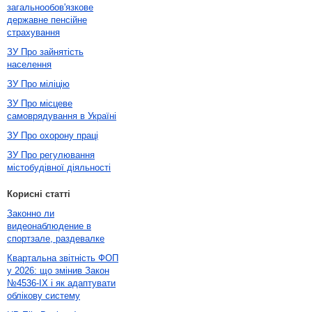
загальнообов'язкове
державне пенсійне
страхування
ЗУ Про зайнятість
населення
ЗУ Про міліцію
ЗУ Про місцеве
самоврядування в Україні
ЗУ Про охорону праці
ЗУ Про регулювання
містобудівної діяльності
Корисні статті
Законно ли
видеонаблюдение в
спортзале, раздевалке
Квартальна звітність ФОП
у 2026: що змінив Закон
№4536-IX і як адаптувати
облікову систему