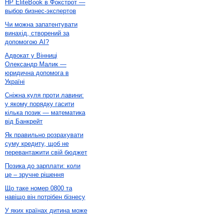
HP EliteBook в Фокстрот —
выбор бизнес-экспертов
Чи можна запатентувати
винахід, створений за
допомогою AI?
Адвокат у Вінниці
Олександр Малик —
юридична допомога в
Україні
Сніжна куля проти лавини:
у якому порядку гасити
кілька позик — математика
від Банкрейт
Як правильно розрахувати
суму кредиту, щоб не
перевантажити свій бюджет
Позика до зарплати: коли
це – зручне рішення
Що таке номер 0800 та
навіщо він потрібен бізнесу
У яких країнах дитина може