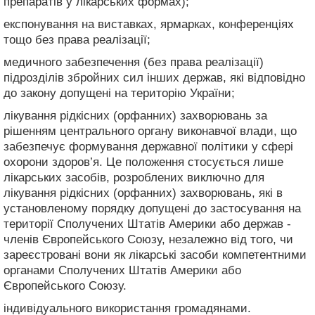
препаратів у лікарських формах);
експонування на виставках, ярмарках, конференціях
тощо без права реалізації;
медичного забезпечення (без права реалізації)
підрозділів збройних сил інших держав, які відповідно
до закону допущені на територію України;
лікування рідкісних (орфанних) захворювань за
рішенням центрального органу виконавчої влади, що
забезпечує формування державної політики у сфері
охорони здоров’я. Це положення стосується лише
лікарських засобів, розроблених виключно для
лікування рідкісних (орфанних) захворювань, які в
установленому порядку допущені до застосування на
території Сполучених Штатів Америки або держав -
членів Європейського Союзу, незалежно від того, чи
зареєстровані вони як лікарські засоби компетентними
органами Сполучених Штатів Америки або
Європейського Союзу.
індивідуального використання громадянами.