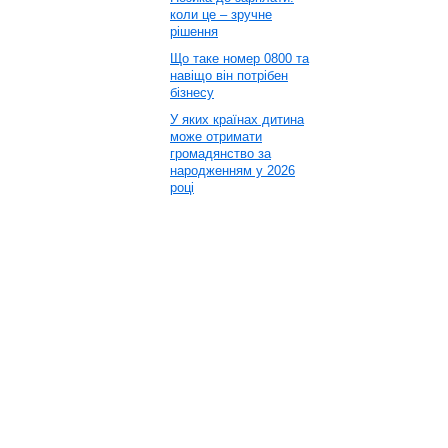
коли це – зручне
рішення
Що таке номер 0800 та
навіщо він потрібен
бізнесу
У яких країнах дитина
може отримати
громадянство за
народженням у 2026
році