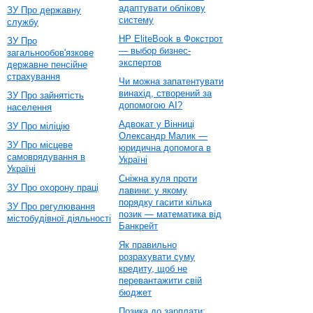
адаптувати облікову
ЗУ Про державну
систему
службу
HP EliteBook в Фокстрот
ЗУ Про
— выбор бизнес-
загальнообов'язкове
экспертов
державне пенсійне
страхування
Чи можна запатентувати
винахід, створений за
ЗУ Про зайнятість
допомогою AI?
населення
Адвокат у Вінниці
ЗУ Про міліцію
Олександр Малик —
ЗУ Про місцеве
юридична допомога в
самоврядування в
Україні
Україні
Сніжна куля проти
ЗУ Про охорону праці
лавини: у якому
порядку гасити кілька
ЗУ Про регулювання
позик — математика від
містобудівної діяльності
Банкрейт
Як правильно
розрахувати суму
кредиту, щоб не
перевантажити свій
бюджет
Позика до зарплати: