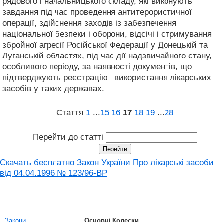
рядового і начальницького складу, які виконують
завдання під час проведення антитерористичної
операції, здійснення заходів із забезпечення
національної безпеки і оборони, відсічі і стримування
збройної агресії Російської Федерації у Донецькій та
Луганській областях, під час дії надзвичайного стану,
особливого періоду, за наявності документів, що
підтверджують реєстрацію і використання лікарських
засобів у таких державах.
Стаття
1
...
15
16
17
18
19
...
28
Перейти до статті
Скачать бесплатно Закон України Про лікарські засоби
від 04.04.1996 № 123/96-ВР
Закони
Основні Кодески