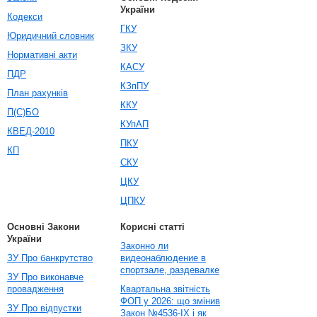
України
Кодекси
ГКУ
Юридичний словник
ЗКУ
Нормативні акти
КАСУ
ПДР
КЗпПУ
План рахунків
ККУ
П(С)БО
КУпАП
КВЕД-2010
ПКУ
КП
СКУ
ЦКУ
ЦПКУ
Основні Закони
Корисні статті
України
Законно ли
ЗУ Про банкрутство
видеонаблюдение в
спортзале, раздевалке
ЗУ Про виконавче
провадження
Квартальна звітність
ФОП у 2026: що змінив
ЗУ Про відпустки
Закон №4536-IX і як