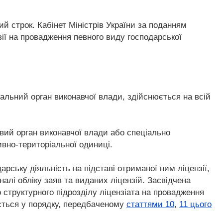
й строк. Кабінет Міністрів України за поданням
ії на провадження певного виду господарської
тральний орган виконавчої влади, здійснюється на всій
цевий орган виконавчої влади або спеціально
ивно-територіальної одиниці.
арську діяльність на підставі отриманої ним ліцензії,
рналі обліку заяв та виданих ліцензій. Засвідчена
о структурного підрозділу ліцензіата на провадження
дається у порядку, передбаченому
статтями 10
,
11 цього