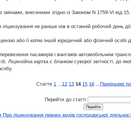
з змінами, внесеними згідно із Законом N 1759-VI від 15.
 ліцензування не раніше ніж в останній робочий день дії
цензію або її копію іншій юридичній або фізичній особі 
 перевезення пасажирів і вантажів автомобільним трансп
. Ліцензійна картка є бланком суворої звітності, до якої
асобу.
Стаття
1
...
12
13
14
15
16
...
Прикінцеві п
Перейти до статті
 Про ліцензування певних видів господарської діяльності