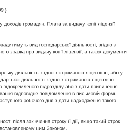
9 }
у доходів громадян. Плата за видачу копії ліцензії
ровадитимуть вид господарської діяльності, згідно з
го зразка про видачу копії ліцензії, а також документи
дарську діяльність згідно з отриманою ліцензією, або у
дарської діяльності згідно з отриманою ліцензією
ого відокремленого підрозділу або з дати припинення
вання відповідне повідомлення в письмовій формі.
наступного робочого дня з дати надходження такого
ості після закінчення строку її дії, якщо такий строк
, встановленому цим Законом.