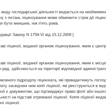
 виду господарської діяльності видається на необмежени
у з питань ліцензування може обмежити строк дії ліценз
е бути меншим, ніж п'ять років.
дакції Закону N 1759-VI від 15.12.2009 }
таві ліцензії, виданої органом ліцензування, яким є цен
таві ліцензії, виданої органом ліцензування, яким є міс
рад, здійснюється на території відповідної адміністрат
емленого підрозділу ліцензіата, які провадитимуть господ
ату засвідчені ним копії ліцензії, які реєструються в жу
нзії є документом, що підтверджує право філії або іншог
ьності на підставі отриманої ліцензії. Копія ліцензії ви
і ліцензії.