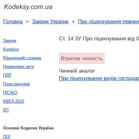
Головна
>
Закони України
>
Про ліцензування певних
Ст. 14 ЗУ Про ліцензування вiд 0
Закони
Кодекси
Втратив чинність
Юридичний словник
Нормативні акти
Чинний аналог
ПДР
Про ліцензування видів господар
План рахунків
П(С)БО
КВЕД-2010
КП
Основні Кодески України
ГКУ