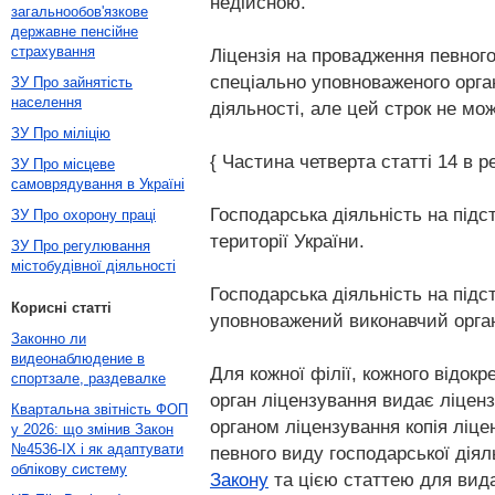
недійсною.
загальнообов'язкове
державне пенсійне
страхування
Ліцензія на провадження певного
спеціально уповноваженого орган
ЗУ Про зайнятість
населення
діяльності, але цей строк не мож
ЗУ Про міліцію
{ Частина четверта статті 14 в ре
ЗУ Про місцеве
самоврядування в Україні
Господарська діяльність на підс
ЗУ Про охорону праці
території України.
ЗУ Про регулювання
містобудівної діяльності
Господарська діяльність на підс
Корисні статті
уповноважений виконавчий орган 
Законно ли
видеонаблюдение в
Для кожної філії, кожного відокр
спортзале, раздевалке
орган ліцензування видає ліцензі
Квартальна звітність ФОП
органом ліцензування копія ліце
у 2026: що змінив Закон
№4536-IX і як адаптувати
певного виду господарської діял
облікову систему
Закону
та цією статтею для видач