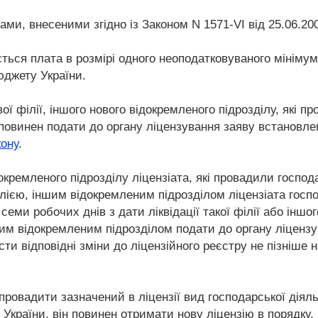
нами, внесеними згідно із Законом N 1571-VI від 25.06.200
ється плата в розмірі одного неоподатковуваного мінімум
юджету України.
вої філії, іншого нового відокремленого підрозділу, які п
повинен подати до органу ліцензування заяву встановлено
кону
.
відокремленого підрозділу ліцензіата, які провадили госпо
ією, іншим відокремленим підрозділом ліцензіата госпо
семи робочих днів з дати ліквідації такої філії або інш
шим відокремленим підрозділом подати до органу ліцензу
ти відповідні зміни до ліцензійного реєстру не пізніше 
 провадити зазначений в ліцензії вид господарської діяльн
 України, він повинен отримати нову ліцензію в порядку