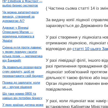
HP EliteBook в Фокстрот —
выбор бизнес-экспертов
{ Частина сьома статті 14 із змі
Чи можна запатентувати
винахід, створений за
За видачу копії ліцензії справля
допомогою AI?
зараховується до Державного б
Адвокат у Вінниці
Олександр Малик —
юридична допомога в
У разі створення у ліцензіата но
Україні
отриманою ліцензією, ліцензіат 
Сніжна куля проти лавини:
відповідно до
статті 10 цього За
у якому порядку гасити
кілька позик — математика
У разі ліквідації філії, іншого 
від Банкрейт
разі припинення провадження філ
Як правильно розрахувати
ліцензіат зобов'язаний протягом 
суму кредиту, щоб не
перевантажити свій бюджет
діяльності такою філією або ін
Позика до зарплати: коли
Орган ліцензування повинен внес
це – зручне рішення
повідомлення.
Що таке номер 0800 та
навіщо він потрібен бізнесу
У разі, коли ліцензіат має намір
У яких країнах дитина може
встановлено Кабінетом Міністрів