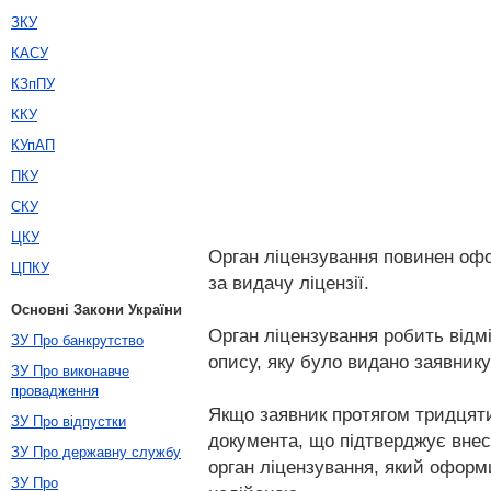
ЗКУ
КАСУ
КЗпПУ
ККУ
КУпАП
ПКУ
СКУ
ЦКУ
Орган ліцензування повинен офо
ЦПКУ
за видачу ліцензії.
Основні Закони України
Орган ліцензування робить відмі
ЗУ Про банкрутство
опису, яку було видано заявнику
ЗУ Про виконавче
провадження
Якщо заявник протягом тридцяти
ЗУ Про відпустки
документа, що підтверджує внесе
ЗУ Про державну службу
орган ліцензування, який оформи
ЗУ Про