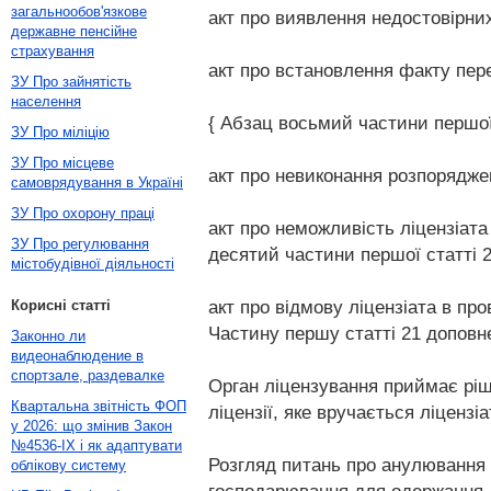
загальнообов'язкове
акт про виявлення недостовірни
державне пенсійне
страхування
акт про встановлення факту перед
ЗУ Про зайнятість
населення
{ Абзац восьмий частини першої 
ЗУ Про міліцію
ЗУ Про місцеве
акт про невиконання розпорядже
самоврядування в Україні
ЗУ Про охорону праці
акт про неможливість ліцензіата
ЗУ Про регулювання
десятий частини першої статті 21
містобудівної діяльності
акт про відмову ліцензіата в пр
Корисні статті
Частину першу статті 21 доповнен
Законно ли
видеонаблюдение в
спортзале, раздевалке
Орган ліцензування приймає ріш
Квартальна звітність ФОП
ліцензії, яке вручається ліценз
у 2026: що змінив Закон
№4536-IX і як адаптувати
Розгляд питань про анулювання л
облікову систему