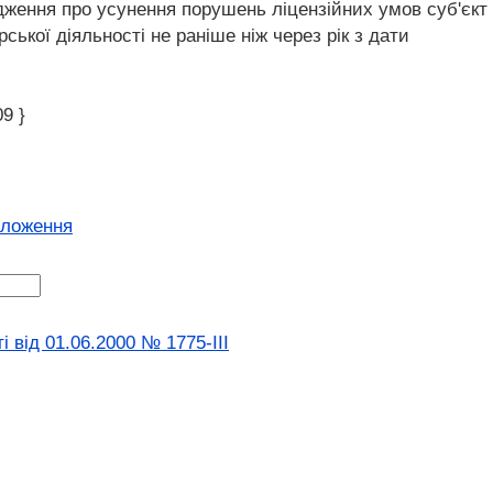
ядження про усунення порушень ліцензійних умов суб'єкт
кої діяльності не раніше ніж через рік з дати
9 }
оложення
 вiд 01.06.2000 № 1775-III