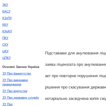
ЗКУ
КАСУ
КЗпПУ
ККУ
КУпАП
ПКУ
СКУ
ЦКУ
Підставами для анулювання ліце
ЦПКУ
заява ліцензіата про анулювання 
Основні Закони України
ЗУ Про банкрутство
акт про повторне порушення ліце
ЗУ Про виконавче
провадження
рішення про скасування державн
ЗУ Про відпустки
ЗУ Про державну службу
нотаріально засвідчена копія св
ЗУ Про