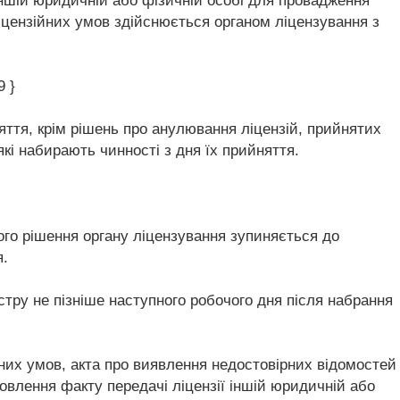
іншій юридичній або фізичній особі для провадження
іцензійних умов здійснюється органом ліцензування з
9 }
яття, крім рішень про анулювання ліцензій, прийнятих
 які набирають чинності з дня їх прийняття.
ного рішення органу ліцензування зупиняється до
я.
стру не пізніше наступного робочого дня після набрання
ійних умов, акта про виявлення недостовірних відомостей
овлення факту передачі ліцензії іншій юридичній або