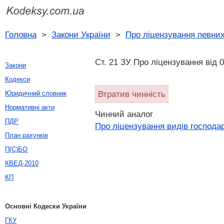
Головна
>
Закони України
>
Про ліцензування певних
Ст. 21 ЗУ Про ліцензування вiд 0
Закони
Кодекси
Втратив чинність
Юридичний словник
Нормативні акти
Чинний аналог
ПДР
Про ліцензування видів господар
План рахунків
П(С)БО
КВЕД-2010
КП
Основні Кодески України
ГКУ