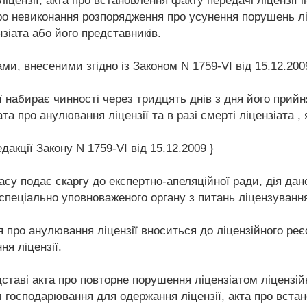
цензії; акта про встановлення факту передачі ліцензії 
 про невиконання розпорядження про усунення порушень л
зіата або його представників.
нами, внесеними згідно із Законом N 1759-VI від 15.12.200
 набирає чинності через тридцять днів з дня його прийн
та про анулювання ліцензії та в разі смерті ліцензіата ,
дакції Закону N 1759-VI від 15.12.2009 }
асу подає скаргу до експертно-апеляційної ради, дія да
спеціально уповноваженого органу з питань ліцензуванн
 про анулювання ліцензії вноситься до ліцензійного реє
я ліцензії.
ідставі акта про повторне порушення ліцензіатом ліценз
 господарювання для одержання ліцензії, акта про встан