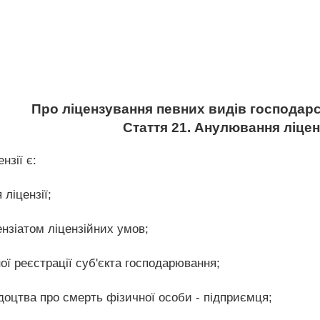
Про ліцензування певних видів господарс
Стаття 21. Анулювання ліценз
нзії є:
ліцензії;
нзіатом ліцензійних умов;
ої реєстрації суб'єкта господарювання;
ідоцтва про смерть фізичної особи - підприємця;