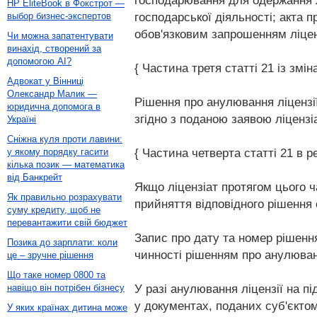
господарювання для одержання лі
HP EliteBook в Фокстрот —
господарської діяльності; акта
выбор бизнес-экспертов
обов'язковим запрошенням ліцен
Чи можна запатентувати
винахід, створений за
допомогою AI?
{ Частина третя статті 21 із змі
Адвокат у Вінниці
Олександр Малик —
Рішення про анулювання ліцензії
юридична допомога в
згідно з поданою заявою ліцензіа
Україні
Сніжна куля проти лавини:
{ Частина четверта статті 21 в ре
у якому порядку гасити
кілька позик — математика
від Банкрейт
Якщо ліцензіат протягом цього ч
Як правильно розрахувати
прийняття відповідного рішення 
суму кредиту, щоб не
перевантажити свій бюджет
Запис про дату та номер рішення
Позика до зарплати: коли
чинності рішенням про анулюванн
це – зручне рішення
Що таке номер 0800 та
У разі анулювання ліцензії на п
навіщо він потрібен бізнесу
у документах, поданих суб'єктом
У яких країнах дитина може