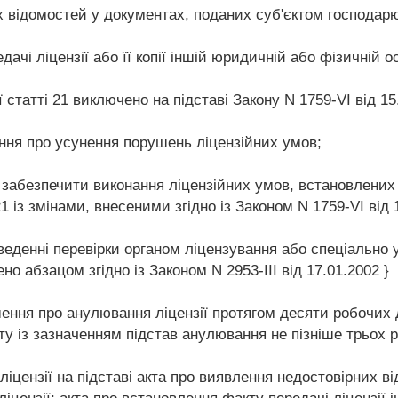
х відомостей у документах, поданих суб'єктом господарю
ачі ліцензії або її копії іншій юридичній або фізичній 
статті 21 виключено на підставі Закону N 1759-VI від 15.
ння про усунення порушень ліцензійних умов;
 забезпечити виконання ліцензійних умов, встановлених 
 із змінами, внесеними згідно із Законом N 1759-VI від 1
оведенні перевірки органом ліцензування або спеціально
о абзацом згідно із Законом N 2953-III від 17.01.2002 }
ення про анулювання ліцензії протягом десяти робочих 
іату із зазначенням підстав анулювання не пізніше трьох 
іцензії на підставі акта про виявлення недостовірних в