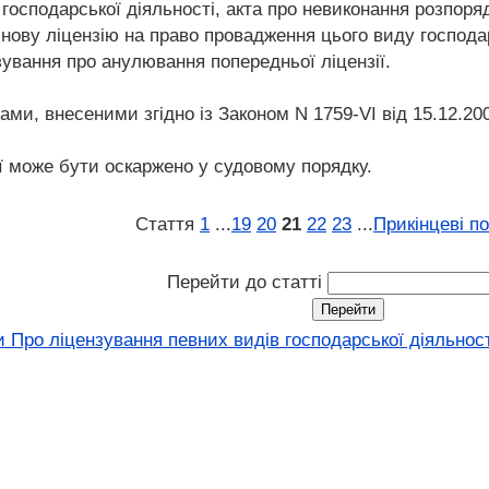
 господарської діяльності, акта про невиконання розпор
ву ліцензію на право провадження цього виду господарсь
зування про анулювання попередньої ліцензії.
нами, внесеними згідно із Законом N 1759-VI від 15.12.200
ї може бути оскаржено у судовому порядку.
Стаття
1
...
19
20
21
22
23
...
Прикінцеві п
Перейти до статті
 Про ліцензування певних видів господарської діяльності