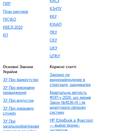
КАСУ
ПДР
КЗпПУ
План рахунків
ККУ
П(С)БО
КУпАП
КВЕД-2010
ПКУ
КП
СКУ
ЦКУ
ЦПКУ
Основні Закони
Корисні статті
України
Законно ли
ЗУ Про банкрутство
видеонаблюдение в
спортзале, раздевалке
ЗУ Про виконавче
провадження
Квартальна звітність
ФОП у 2026: що змінив
ЗУ Про відпустки
Закон №4536-IX і як
адаптувати облікову
ЗУ Про державну
систему
службу
HP EliteBook в Фокстрот
ЗУ Про
— выбор бизнес-
загальнообов'язкове
экспертов