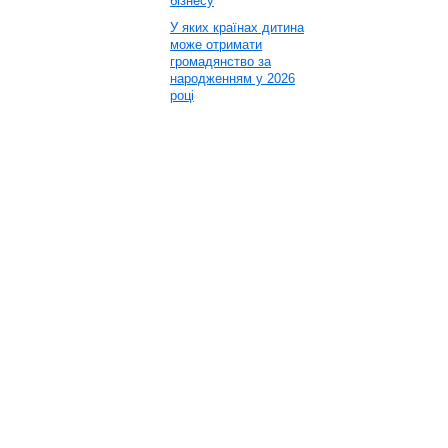
бізнесу
У яких країнах дитина
може отримати
громадянство за
народженням у 2026
році