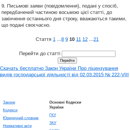
9. Письмові заяви (повідомлення), подані у спосіб,
передбачений частиною восьмою цієї статті, до
закінчення останнього дня строку, вважаються такими,
що подані своєчасно.
Стаття
1
...
8
9
10
11
12
...
21
Перейти до статті
Скачать бесплатно Закон України Про ліцензування
видів господарської діяльності від 02.03.2015 № 222-VIII
Закони
Основні Кодески
України
Кодекси
ГКУ
Юридичний словник
ЗКУ
Нормативні акти