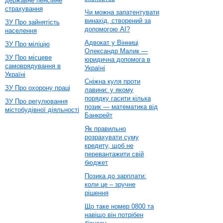
державне пенсійне
страхування
Чи можна запатентувати
винахід, створений за
ЗУ Про зайнятість
допомогою AI?
населення
Адвокат у Вінниці
ЗУ Про міліцію
Олександр Малик —
ЗУ Про місцеве
юридична допомога в
самоврядування в
Україні
Україні
Сніжна куля проти
ЗУ Про охорону праці
лавини: у якому
порядку гасити кілька
ЗУ Про регулювання
позик — математика від
містобудівної діяльності
Банкрейт
Як правильно
розрахувати суму
кредиту, щоб не
перевантажити свій
бюджет
Позика до зарплати:
коли це – зручне
рішення
Що таке номер 0800 та
навіщо він потрібен