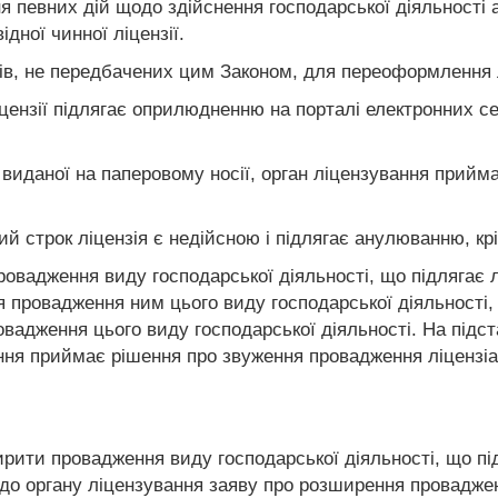
певних дій щодо здійснення господарської діяльності аб
дної чинної ліцензії.
в, не передбачених цим Законом, для переоформлення л
ензії підлягає оприлюдненню на порталі електронних сер
 виданої на паперовому носії, орган ліцензування прийма
 строк ліцензія є недійсною і підлягає анулюванню, крі
провадження виду господарської діяльності, що підлягає 
 провадження ним цього виду господарської діяльності, 
ровадження цього виду господарської діяльності. На підст
ення приймає рішення про звуження провадження ліцензіа
ширити провадження виду господарської діяльності, що п
о органу ліцензування заяву про розширення провадження