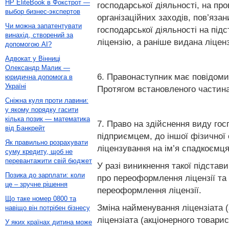
HP EliteBook в Фокстрот —
господарської діяльності, на пр
выбор бизнес-экспертов
організаційних заходів, пов’яза
Чи можна запатентувати
господарської діяльності на під
винахід, створений за
ліцензію, а раніше видана ліцен
допомогою AI?
Адвокат у Вінниці
Олександр Малик —
6. Правонаступник має повідомит
юридична допомога в
Україні
Протягом встановленого частинам
Сніжна куля проти лавини:
у якому порядку гасити
кілька позик — математика
7. Право на здійснення виду гос
від Банкрейт
підприємцем, до іншої фізичної 
Як правильно розрахувати
ліцензування на ім’я спадкоємця
суму кредиту, щоб не
перевантажити свій бюджет
У разі виникнення такої підста
Позика до зарплати: коли
про переоформлення ліцензії та 
це – зручне рішення
переоформлення ліцензії.
Що таке номер 0800 та
Зміна найменування ліцензіата (
навіщо він потрібен бізнесу
ліцензіата (акціонерного товари
У яких країнах дитина може