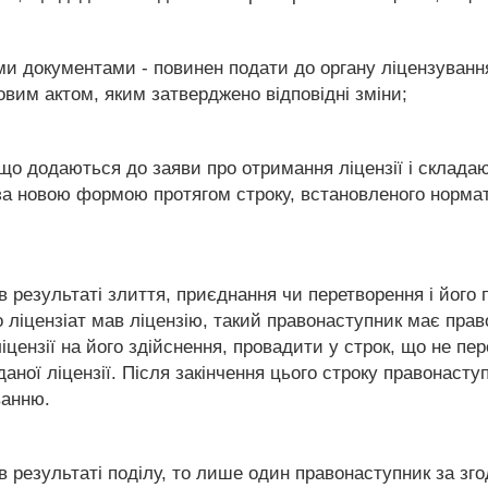
ми документами - повинен подати до органу ліцензування
вим актом, яким затверджено відповідні зміни;
що додаються до заяви про отримання ліцензії і складаю
 за новою формою протягом строку, встановленого норма
в результаті злиття, приєднання чи перетворення і його
о ліцензіат мав ліцензію, такий правонаступник має пра
іцензії на його здійснення, провадити у строк, що не пе
иданої ліцензії. Після закінчення цього строку правонаст
ванню.
 в результаті поділу, то лише один правонаступник за з