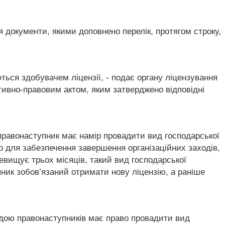
 документи, якими доповнено перелік, протягом строку,
ться здобувачем ліцензії, - подає органу ліцензування
тивно-правовим актом, яким затверджено відповідні
 правонаступник має намір провадити вид господарської
во для забезпечення завершення організаційних заходів,
ревищує трьох місяців, такий вид господарської
упник зобов’язаний отримати нову ліцензію, а раніше
годою правонаступників має право провадити вид