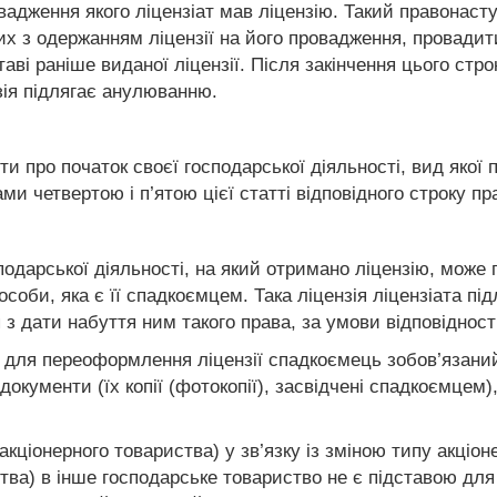
овадження якого ліцензіат мав ліцензію. Такий правонас
них з одержанням ліцензії на його провадження, провади
ставі раніше виданої ліцензії. Після закінчення цього ст
зія підлягає анулюванню.
и про початок своєї господарської діяльності, вид якої 
и четвертою і п’ятою цієї статті відповідного строку п
подарської діяльності, на який отримано ліцензію, може
особи, яка є її спадкоємцем. Така ліцензія ліцензіата 
 з дати набуття ним такого права, за умови відповіднос
ви для переоформлення ліцензії спадкоємець зобов’язани
документи (їх копії (фотокопії), засвідчені спадкоємцем
акціонерного товариства) у зв’язку із зміною типу акціон
ства) в інше господарське товариство не є підставою дл