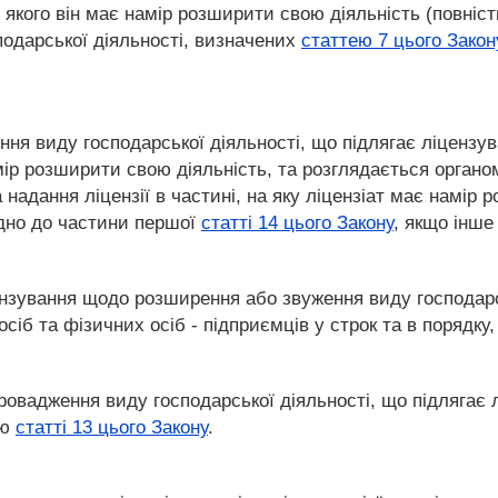
о якого він має намір розширити свою діяльність (повні
сподарської діяльності, визначених
статтею 7 цього Закон
ня виду господарської діяльності, що підлягає ліцензув
амір розширити свою діяльність, та розглядається орган
 надання ліцензії в частині, на яку ліцензіат має намір
ідно до частини першої
статті 14 цього Закону
, якщо інше
цензування щодо розширення або звуження виду господарс
іб та фізичних осіб - підприємців у строк та в порядку, 
провадження виду господарської діяльності, що підлягає
ою
статті 13 цього Закону
.