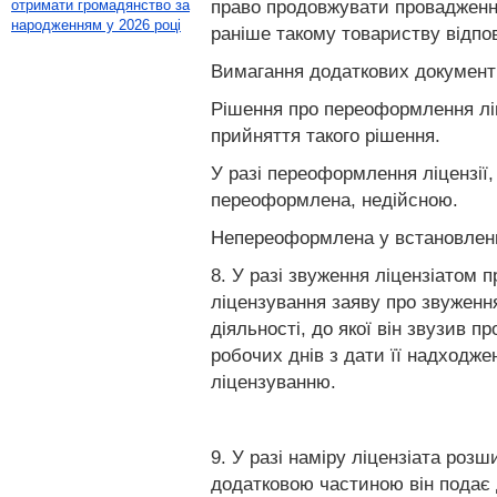
право продовжувати провадження 
отримати громадянство за
народженням у 2026 році
раніше такому товариству відпові
Вимагання додаткових документі
Рішення про переоформлення ліц
прийняття такого рішення.
У разі переоформлення ліцензії,
переоформлена, недійсною.
Непереоформлена у встановлений
8. У разі звуження ліцензіатом 
ліцензування заяву про звуження
діяльності, до якої він звузив п
робочих днів з дати її надходж
ліцензуванню.
9. У разі наміру ліцензіата роз
додатковою частиною він подає д