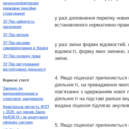
загальнообов'язкове
державне пенсійне
страхування
у разі доповнення переліку нови
ЗУ Про зайнятість
встановленого нормативно-право
населення
ЗУ Про міліцію
ЗУ Про місцеве
у разі зміни форми відомостей, 
самоврядування в Україні
відомості, форму яких змінено,
ЗУ Про охорону праці
зміни.
ЗУ Про регулювання
містобудівної діяльності
4. Якщо ліцензіат припиняється 
Корисні статті
діяльності, на провадження яког
Законно ли
пов’язаних з одержанням нової л
видеонаблюдение в
діяльності на підставі раніше в
спортзале, раздевалке
видана ліцензія підлягає анулю
Квартальна звітність ФОП
у 2026: що змінив Закон
№4536-IX і як адаптувати
облікову систему
5. Якщо ліцензіат припиняється