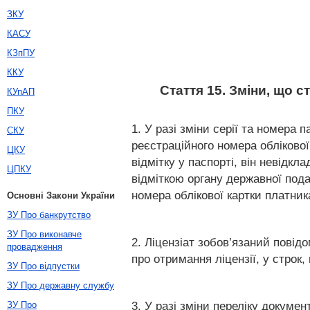
ЗКУ
КАСУ
КЗпПУ
ККУ
Стаття 15. Зміни, що 
КУпАП
ПКУ
1. У разі зміни серії та номера 
СКУ
реєстраційного номера облікової
ЦКУ
відмітку у паспорті, він невідк
ЦПКУ
відміткою органу державної пода
номера облікової картки платник
Основні Закони України
ЗУ Про банкрутство
ЗУ Про виконавче
2. Ліцензіат зобов’язаний повід
провадження
про отримання ліцензії, у строк
ЗУ Про відпустки
ЗУ Про державну службу
3. У разі зміни переліку докумен
ЗУ Про