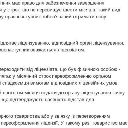
тупник має право для забезпечення завершення
ти у строк, що не перевищує шести місяців, такий вид
року правонаступник зобов’язаний отримати нову
підлягає ліцензуванню, відповідний орган ліцензування.
равонаступник вважається ліцензіатом.
 переходити від ліцензіата, що був фізичною особою -
підлягає у місячний строк переоформленню органом
ті спадкоємця вимогам відповідних ліцензійних умов.
й протягом місяця подати до органу ліцензування заяву
), що підтверджують наявність підстав для
ерного товариства або у зв’язку із перетворенням
я переоформлення ліцензії. У такому разі товариство має