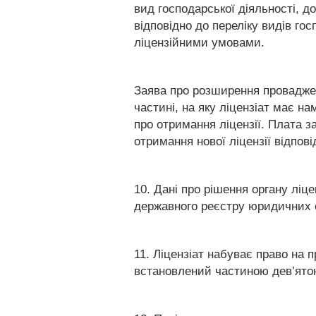
вид господарської діяльності, д
відповідно до переліку видів го
ліцензійними умовами.
Заява про розширення проваджен
частині, на яку ліцензіат має н
про отримання ліцензії. Плата за
отримання нової ліцензії відпов
10. Дані про рішення органу лі
державного реєстру юридичних ос
11. Ліцензіат набуває право на 
встановлений частиною дев’ят