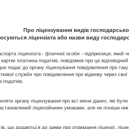
Про ліцензування видів господарської
стосуються ліцензіата або назви виду господар
паспорта ліцензіата - фізичної особи - підприємця, який 
 картки платника податків, повідомив про це відповідний
ладно подає до органу ліцензування повідомлення про таку
ткової служби про повідомлення про відмову через свої 
а податків.
омляти органу ліцензування про всі зміни даних, які бул
, встановлений ліцензійними умовами, але не пізніше ніж
тів, що додаються до заяви про отримання ліцензії, ліцен