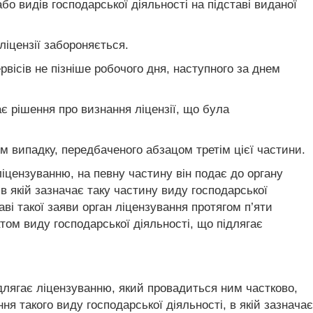
о видів господарської діяльності на підставі виданої
іцензії забороняється.
вісів не пізніше робочого дня, наступного за днем
є рішення про визнання ліцензії, що була
м випадку, передбаченого абзацом третім цієї частини.
ліцензуванню, на певну частину він подає до органу
в якій зазначає таку частину виду господарської
аві такої заяви орган ліцензування протягом п’яти
том виду господарської діяльності, що підлягає
ідлягає ліцензуванню, який провадиться ним частково,
 такого виду господарської діяльності, в якій зазначає