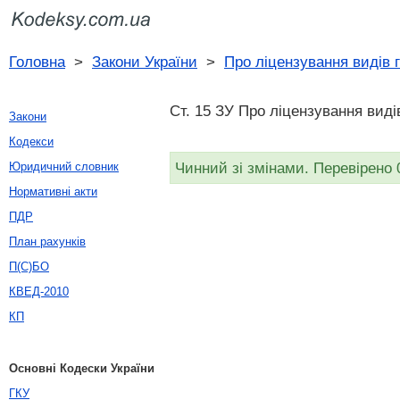
Головна
>
Закони України
>
Про ліцензування видів 
Ст. 15 ЗУ Про ліцензування видів
Закони
Кодекси
Чинний зі змінами. Перевірено 
Юридичний словник
Нормативні акти
ПДР
План рахунків
П(С)БО
КВЕД-2010
КП
Основні Кодески України
ГКУ