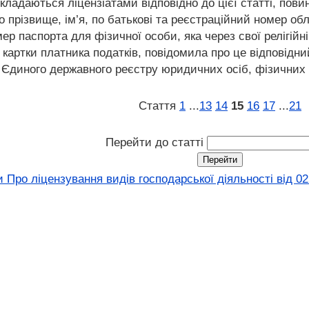
кладаються ліцензіатами відповідно до цієї статті, пови
 прізвище, ім’я, по батькові та реєстраційний номер облі
мер паспорта для фізичної особи, яка через свої релігій
 картки платника податків, повідомила про це відповідни
 з Єдиного державного реєстру юридичних осіб, фізичних
Стаття
1
...
13
14
15
16
17
...
21
Перейти до статті
 Про ліцензування видів господарської діяльності від 02