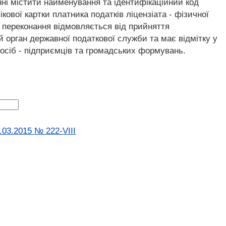
нні містити найменування та ідентифікаційний код
кової картки платника податків ліцензіата - фізичної
ні переконання відмовляється від прийняття
й орган державної податкової служби та має відмітку у
 осіб - підприємців та громадських формувань.
.03.2015 № 222-VIII