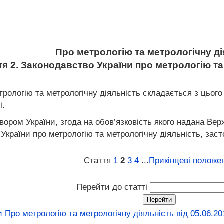
Про метрологію та метрологічну ді
тя 2. Законодавство України про метрологію та
трологію та метрологічну діяльність складається з цьог
і.
вором України, згода на обов’язковість якого надана Вер
України про метрологію та метрологічну діяльність, зас
Стаття
1
2
3
4
...
Прикінцеві положе
Перейти до статті
 Про метрологію та метрологічну діяльність від 05.06.20