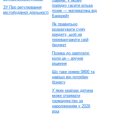
лавини: у якому
порядку гасити кілька
ЗУ Про регулювання
позик — математика від
містобудівної діяльності
Банкрейт
Як правильно
розрахувати суму
кредиту, щоб не
перевантажити свій
бюджет
Позика до зарплати:
коли це – зручне
рішення
Що таке номер 0800 та
навіщо він потрібен
бізнесу
У яких країнах дитина
може отримати
громадянство за
народженням у 2026
році