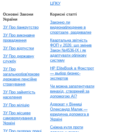
ЦПКУ
Основні Закони
Корисні статті
України
Законно ли
ЗУ Про банкрутство
видеонаблюдение в
спортзале, раздевалке
ЗУ Про виконавче
провадження
Квартальна звітність
ФОП у 2026: що змінив
ЗУ Про відпустки
Закон №4536-IX і як
адаптувати облікову
ЗУ Про державну
систему
службу
HP EliteBook в Фокстрот
ЗУ Про
— выбор бизнес-
загальнообов'язкове
экспертов
державне пенсійне
страхування
Чи можна запатентувати
винахід, створений за
ЗУ Про зайнятість
допомогою AI?
населення
Адвокат у Вінниці
ЗУ Про міліцію
Олександр Малик —
ЗУ Про місцеве
юридична допомога в
самоврядування в
Україні
Україні
Сніжна куля проти
ЗУ Про охорону праці