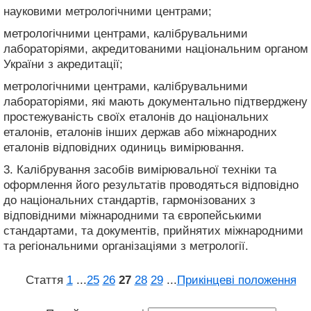
науковими метрологічними центрами;
метрологічними центрами, калібрувальними
лабораторіями, акредитованими національним органом
України з акредитації;
метрологічними центрами, калібрувальними
лабораторіями, які мають документально підтверджену
простежуваність своїх еталонів до національних
еталонів, еталонів інших держав або міжнародних
еталонів відповідних одиниць вимірювання.
3. Калібрування засобів вимірювальної техніки та
оформлення його результатів проводяться відповідно
до національних стандартів, гармонізованих з
відповідними міжнародними та європейськими
стандартами, та документів, прийнятих міжнародними
та регіональними організаціями з метрології.
Стаття
1
...
25
26
27
28
29
...
Прикінцеві положення