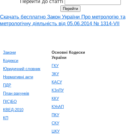
Перейти до статті
Скачать бесплатно Закон України Про метрологію та
метрологічну діяльність від 05.06.2014 № 1314-VII
Закони
Основні Кодески
України
Кодекси
ГКУ
Юридичний словник
ЗКУ
Нормативні акти
КАСУ
ПДР
КЗпПУ
План рахунків
ККУ
П(С)БО
КУпАП
КВЕД-2010
ПКУ
КП
СКУ
ЦКУ