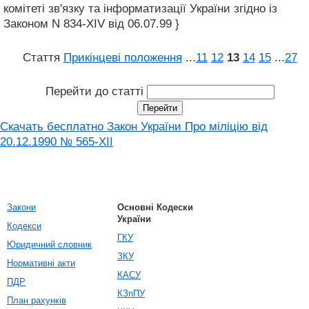
комітеті зв'язку та інформатизації України згідно із
Законом N 834-XIV від 06.07.99 }
Стаття
Прикінцеві положення
...
11
12
13
14
15
...
27
Перейти до статті
Скачать бесплатно Закон України Про міліцію від
20.12.1990 № 565-XII
Закони
Основні Кодески
України
Кодекси
ГКУ
Юридичний словник
ЗКУ
Нормативні акти
КАСУ
ПДР
КЗпПУ
План рахунків