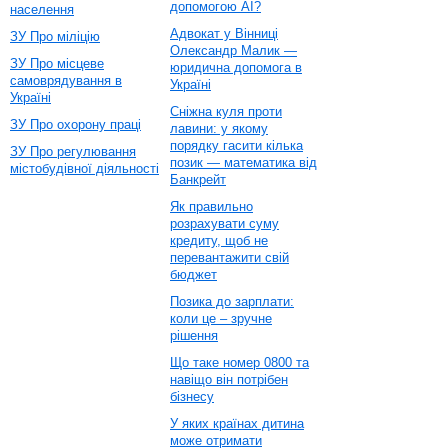
допомогою AI?
населення
Адвокат у Вінниці
ЗУ Про міліцію
Олександр Малик —
ЗУ Про місцеве
юридична допомога в
самоврядування в
Україні
Україні
Сніжна куля проти
ЗУ Про охорону праці
лавини: у якому
порядку гасити кілька
ЗУ Про регулювання
позик — математика від
містобудівної діяльності
Банкрейт
Як правильно
розрахувати суму
кредиту, щоб не
перевантажити свій
бюджет
Позика до зарплати:
коли це – зручне
рішення
Що таке номер 0800 та
навіщо він потрібен
бізнесу
У яких країнах дитина
може отримати