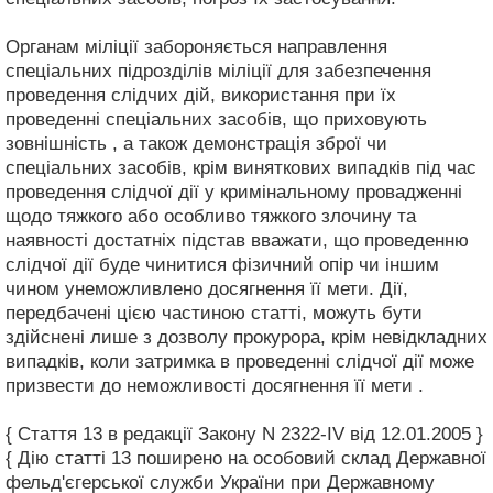
Органам міліції забороняється направлення
спеціальних підрозділів міліції для забезпечення
проведення слідчих дій, використання при їх
проведенні спеціальних засобів, що приховують
зовнішність , а також демонстрація зброї чи
спеціальних засобів, крім виняткових випадків під час
проведення слідчої дії у кримінальному провадженні
щодо тяжкого або особливо тяжкого злочину та
наявності достатніх підстав вважати, що проведенню
слідчої дії буде чинитися фізичний опір чи іншим
чином унеможливлено досягнення її мети. Дії,
передбачені цією частиною статті, можуть бути
здійснені лише з дозволу прокурора, крім невідкладних
випадків, коли затримка в проведенні слідчої дії може
призвести до неможливості досягнення її мети .
{ Стаття 13 в редакції Закону N 2322-IV від 12.01.2005 }
{ Дію статті 13 поширено на особовий склад Державної
фельд'єгерської служби України при Державному