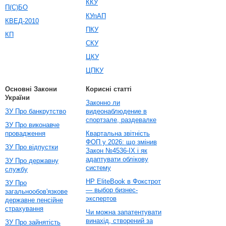
ККУ
П(С)БО
КУпАП
КВЕД-2010
ПКУ
КП
СКУ
ЦКУ
ЦПКУ
Основні Закони
Корисні статті
України
Законно ли
ЗУ Про банкрутство
видеонаблюдение в
спортзале, раздевалке
ЗУ Про виконавче
провадження
Квартальна звітність
ФОП у 2026: що змінив
ЗУ Про відпустки
Закон №4536-IX і як
адаптувати облікову
ЗУ Про державну
систему
службу
HP EliteBook в Фокстрот
ЗУ Про
— выбор бизнес-
загальнообов'язкове
экспертов
державне пенсійне
страхування
Чи можна запатентувати
винахід, створений за
ЗУ Про зайнятість