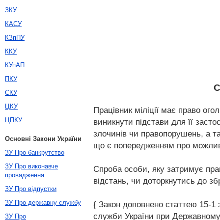
ЗКУ
КАСУ
КЗпПУ
ККУ
КУпАП
ПКУ
С
СКУ
ЦКУ
Працівник міліції має право ого
ЦПКУ
виникнути підстави для її засто
злочинів чи правопорушень, а та
Основні Закони України
що є попередженням про можливі
ЗУ Про банкрутство
ЗУ Про виконавче
Спроба особи, яку затримує пра
провадження
відстань, чи доторкнутись до зб
ЗУ Про відпустки
ЗУ Про державну службу
{ Закон доповнено статтею 15-1 
служби України при Державному ко
ЗУ Про