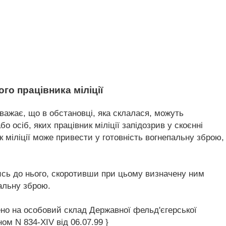
ого працівника міліції
вважає, що в обстановці, яка склалася, можуть
 осіб, яких працівник міліції запідозрив у скоєнні
к міліції може привести у готовність вогнепальну зброю,
тись до нього, скоротивши при цьому визначену ним
пальну зброю.
ирено на особовий склад Державної фельд'єгерської
ом N 834-XIV від 06.07.99 }