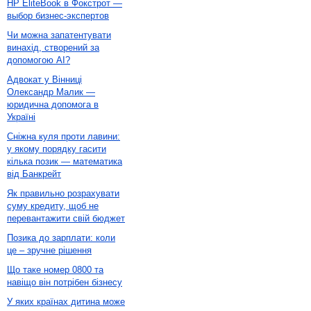
HP EliteBook в Фокстрот —
выбор бизнес-экспертов
Чи можна запатентувати
винахід, створений за
допомогою AI?
Адвокат у Вінниці
Олександр Малик —
юридична допомога в
Україні
Сніжна куля проти лавини:
у якому порядку гасити
кілька позик — математика
від Банкрейт
Як правильно розрахувати
суму кредиту, щоб не
перевантажити свій бюджет
Позика до зарплати: коли
це – зручне рішення
Що таке номер 0800 та
навіщо він потрібен бізнесу
У яких країнах дитина може