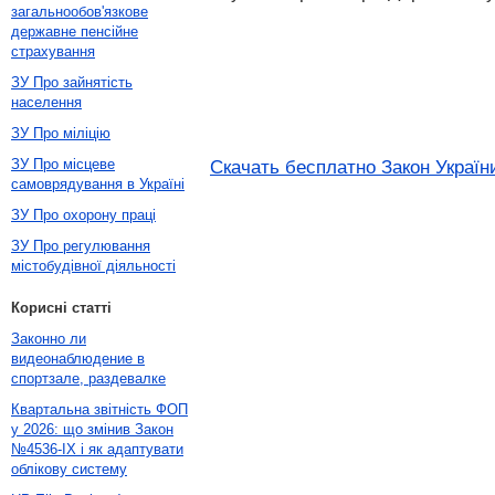
загальнообов'язкове
державне пенсійне
страхування
ЗУ Про зайнятість
населення
ЗУ Про міліцію
ЗУ Про місцеве
Скачать бесплатно Закон України
самоврядування в Україні
ЗУ Про охорону праці
ЗУ Про регулювання
містобудівної діяльності
Корисні статті
Законно ли
видеонаблюдение в
спортзале, раздевалке
Квартальна звітність ФОП
у 2026: що змінив Закон
№4536-IX і як адаптувати
облікову систему