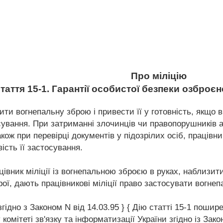
Про міліцію
таття 15-1. Гарантії особистої безпеки озброєн
лити вогнепальну зброю і привести її у готовність, якщо 
сування. При затриманні злочинців чи правопорушників або
кож при перевірці документів у підозрілих осіб, працівни
сть її застосування.
цівник міліції із вогнепальною зброєю в руках, наблизи
рої, дають працівникові міліції право застосувати вогне
згідно з Законом N від 14.03.95 } { Дію статті 15-1 пош
мітеті зв'язку та інформатизації України згідно із Закон