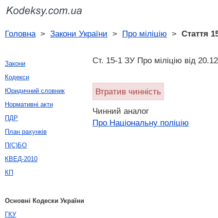
Головна
>
Закони України
>
Про міліцію
>
Стаття 1
Ст. 15-1 ЗУ Про міліцію від 20.1
Закони
Кодекси
Втратив чинність
Юридичний словник
Нормативні акти
Чинний аналог
ПДР
Про Національну поліцію
План рахунків
П(С)БО
КВЕД-2010
КП
Основні Кодески України
ГКУ