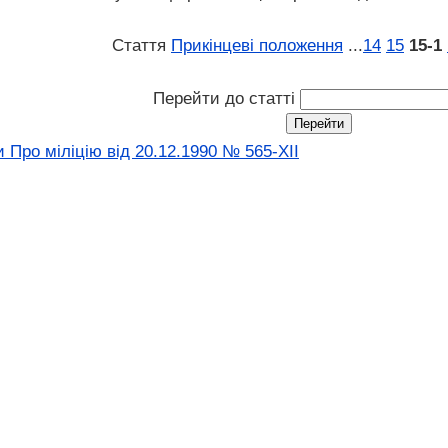
Стаття
Прикінцеві положення
...
14
15
15‑1
Перейти до статті
 Про міліцію від 20.12.1990 № 565-XII