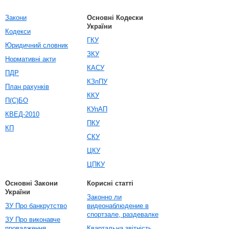
Закони
Основні Кодески
України
Кодекси
ГКУ
Юридичний словник
ЗКУ
Нормативні акти
КАСУ
ПДР
КЗпПУ
План рахунків
ККУ
П(С)БО
КУпАП
КВЕД-2010
ПКУ
КП
СКУ
ЦКУ
ЦПКУ
Основні Закони
Корисні статті
України
Законно ли
ЗУ Про банкрутство
видеонаблюдение в
спортзале, раздевалке
ЗУ Про виконавче
провадження
Квартальна звітність