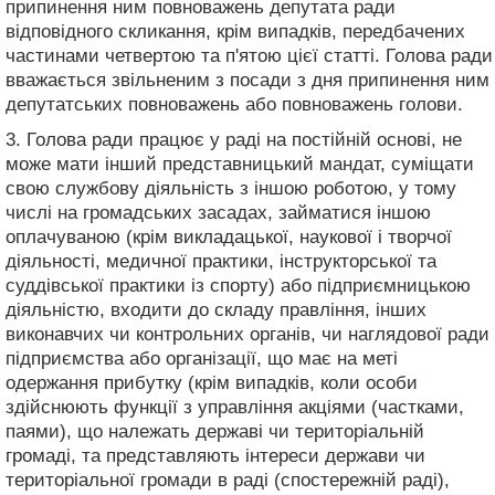
припинення ним повноважень депутата ради
відповідного скликання, крім випадків, передбачених
частинами четвертою та п'ятою цієї статті. Голова ради
вважається звільненим з посади з дня припинення ним
депутатських повноважень або повноважень голови.
3. Голова ради працює у раді на постійній основі, не
може мати інший представницький мандат, суміщати
свою службову діяльність з іншою роботою, у тому
числі на громадських засадах, займатися іншою
оплачуваною (крім викладацької, наукової і творчої
діяльності, медичної практики, інструкторської та
суддівської практики із спорту) або підприємницькою
діяльністю, входити до складу правління, інших
виконавчих чи контрольних органів, чи наглядової ради
підприємства або організації, що має на меті
одержання прибутку (крім випадків, коли особи
здійснюють функції з управління акціями (частками,
паями), що належать державі чи територіальній
громаді, та представляють інтереси держави чи
територіальної громади в раді (спостережній раді),