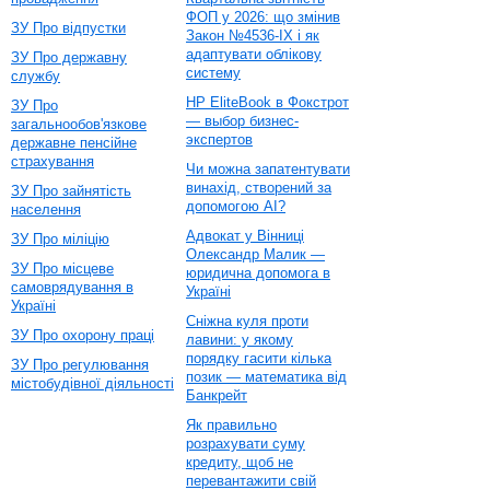
ФОП у 2026: що змінив
ЗУ Про відпустки
Закон №4536-IX і як
адаптувати облікову
ЗУ Про державну
систему
службу
HP EliteBook в Фокстрот
ЗУ Про
— выбор бизнес-
загальнообов'язкове
экспертов
державне пенсійне
страхування
Чи можна запатентувати
винахід, створений за
ЗУ Про зайнятість
допомогою AI?
населення
Адвокат у Вінниці
ЗУ Про міліцію
Олександр Малик —
ЗУ Про місцеве
юридична допомога в
самоврядування в
Україні
Україні
Сніжна куля проти
ЗУ Про охорону праці
лавини: у якому
порядку гасити кілька
ЗУ Про регулювання
позик — математика від
містобудівної діяльності
Банкрейт
Як правильно
розрахувати суму
кредиту, щоб не
перевантажити свій