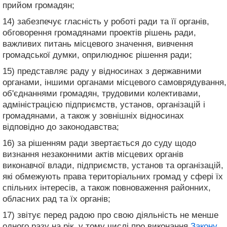
прийом громадян;
14) забезпечує гласність у роботі ради та її органів,
обговорення громадянами проектів рішень ради,
важливих питань місцевого значення, вивчення
громадської думки, оприлюднює рішення ради;
15) представляє раду у відносинах з державними
органами, іншими органами місцевого самоврядування,
об'єднаннями громадян, трудовими колективами,
адміністрацією підприємств, установ, організацій і
громадянами, а також у зовнішніх відносинах
відповідно до законодавства;
16) за рішенням ради звертається до суду щодо
визнання незаконними актів місцевих органів
виконавчої влади, підприємств, установ та організацій,
які обмежують права територіальних громад у сфері їх
спільних інтересів, а також повноваження районних,
обласних рад та їх органів;
17) звітує перед радою про свою діяльність не менше
одного разу на рік, у тому числі про виконання
Закону