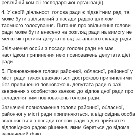
ревізійній комісії господарської організації).
4. У своїй діяльності голова ради є підзвітним раді та
може бути звільнений з посади радою шляхом
таємного голосування. Питання про звільнення голови
ради може бути внесено на розгляд ради на вимогу не
менш як третини депутатів від загального складу ради.
Звільнення особи з посади голови ради не має
наслідком припинення нею повноважень депутата цієї
ради.
5. Повноваження голови районної, обласної, районної у
місті ради також вважаються достроково припиненими
без припинення повноважень депутата ради в разі
звернення з особистою заявою до відповідної ради про
складення ним повноважень голови ради.
Зазначені повноваження голови районної, обласної,
районної у місті ради припиняються, а відповідна особа
звільняється з посади голови ради з дня прийняття
відповідною радою рішення, яким береться до відома
зазначений факт.