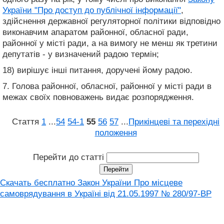
України "Про доступ до публічної інформації"
,
здійснення державної регуляторної політики відповідно
виконавчим апаратом районної, обласної ради,
районної у місті ради, а на вимогу не менш як третини
депутатів - у визначений радою термін;
18) вирішує інші питання, доручені йому радою.
7. Голова районної, обласної, районної у місті ради в
межах своїх повноважень видає розпорядження.
Стаття
1
...
54
54‑1
55
56
57
...
Прикінцеві та перехідні
положення
Перейти до статті
Скачать бесплатно Закон України Про місцеве
самоврядування в Україні вiд 21.05.1997 № 280/97-ВР