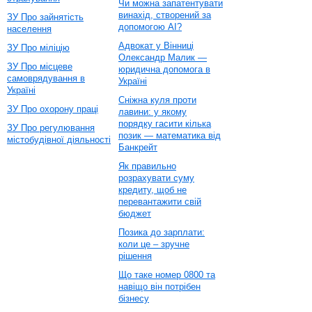
Чи можна запатентувати
винахід, створений за
ЗУ Про зайнятість
допомогою AI?
населення
Адвокат у Вінниці
ЗУ Про міліцію
Олександр Малик —
ЗУ Про місцеве
юридична допомога в
самоврядування в
Україні
Україні
Сніжна куля проти
ЗУ Про охорону праці
лавини: у якому
порядку гасити кілька
ЗУ Про регулювання
позик — математика від
містобудівної діяльності
Банкрейт
Як правильно
розрахувати суму
кредиту, щоб не
перевантажити свій
бюджет
Позика до зарплати:
коли це – зручне
рішення
Що таке номер 0800 та
навіщо він потрібен
бізнесу