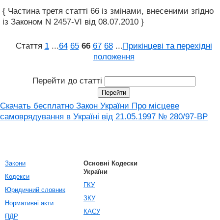
{ Частина третя статті 66 із змінами, внесеними згідно
із Законом N 2457-VI від 08.07.2010 }
Стаття
1
...
64
65
66
67
68
...
Прикінцеві та перехідні
положення
Перейти до статті
Скачать бесплатно Закон України Про місцеве
самоврядування в Україні вiд 21.05.1997 № 280/97-ВР
Закони
Основні Кодески
України
Кодекси
ГКУ
Юридичний словник
ЗКУ
Нормативні акти
КАСУ
ПДР