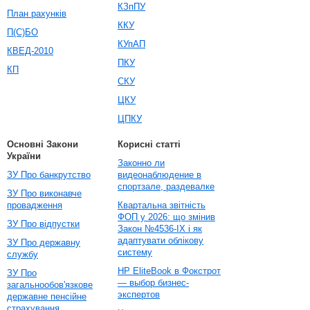
КЗпПУ
План рахунків
ККУ
П(С)БО
КУпАП
КВЕД-2010
ПКУ
КП
СКУ
ЦКУ
ЦПКУ
Основні Закони
Корисні статті
України
Законно ли
ЗУ Про банкрутство
видеонаблюдение в
спортзале, раздевалке
ЗУ Про виконавче
провадження
Квартальна звітність
ФОП у 2026: що змінив
ЗУ Про відпустки
Закон №4536-IX і як
адаптувати облікову
ЗУ Про державну
систему
службу
HP EliteBook в Фокстрот
ЗУ Про
— выбор бизнес-
загальнообов'язкове
экспертов
державне пенсійне
страхування