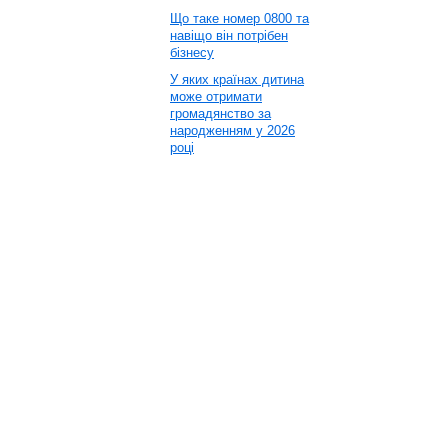
Що таке номер 0800 та
навіщо він потрібен
бізнесу
У яких країнах дитина
може отримати
громадянство за
народженням у 2026
році