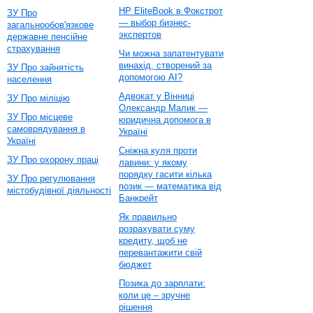
HP EliteBook в Фокстрот
ЗУ Про
— выбор бизнес-
загальнообов'язкове
экспертов
державне пенсійне
страхування
Чи можна запатентувати
винахід, створений за
ЗУ Про зайнятість
допомогою AI?
населення
Адвокат у Вінниці
ЗУ Про міліцію
Олександр Малик —
ЗУ Про місцеве
юридична допомога в
самоврядування в
Україні
Україні
Сніжна куля проти
ЗУ Про охорону праці
лавини: у якому
порядку гасити кілька
ЗУ Про регулювання
позик — математика від
містобудівної діяльності
Банкрейт
Як правильно
розрахувати суму
кредиту, щоб не
перевантажити свій
бюджет
Позика до зарплати:
коли це – зручне
рішення