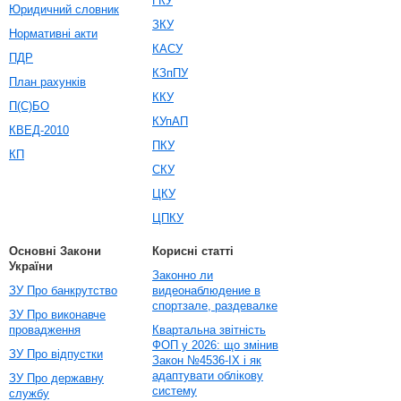
ГКУ
Юридичний словник
ЗКУ
Нормативні акти
КАСУ
ПДР
КЗпПУ
План рахунків
ККУ
П(С)БО
КУпАП
КВЕД-2010
ПКУ
КП
СКУ
ЦКУ
ЦПКУ
Основні Закони
Корисні статті
України
Законно ли
ЗУ Про банкрутство
видеонаблюдение в
спортзале, раздевалке
ЗУ Про виконавче
провадження
Квартальна звітність
ФОП у 2026: що змінив
ЗУ Про відпустки
Закон №4536-IX і як
адаптувати облікову
ЗУ Про державну
систему
службу