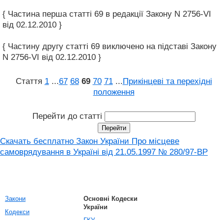
{ Частина перша статті 69 в редакції Закону N 2756-VI
від 02.12.2010 }
{ Частину другу статті 69 виключено на підставі Закону
N 2756-VI від 02.12.2010 }
Стаття
1
...
67
68
69
70
71
...
Прикінцеві та перехідні
положення
Перейти до статті
Скачать бесплатно Закон України Про місцеве
самоврядування в Україні вiд 21.05.1997 № 280/97-ВР
Закони
Основні Кодески
України
Кодекси