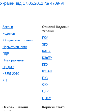
України від 17.05.2012 № 4709-VI
Закони
Основні Кодески
України
Кодекси
ГКУ
Юридичний словник
ЗКУ
Нормативні акти
КАСУ
ПДР
КЗпПУ
План рахунків
ККУ
П(С)БО
КУпАП
КВЕД-2010
ПКУ
КП
СКУ
ЦКУ
ЦПКУ
Основні Закони
Корисні статті