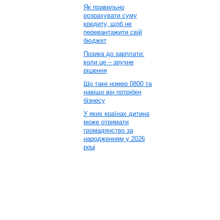
Як правильно
розрахувати суму
кредиту, щоб не
перевантажити свій
бюджет
Позика до зарплати:
коли це – зручне
рішення
Що таке номер 0800 та
навіщо він потрібен
бізнесу
У яких країнах дитина
може отримати
громадянство за
народженням у 2026
році