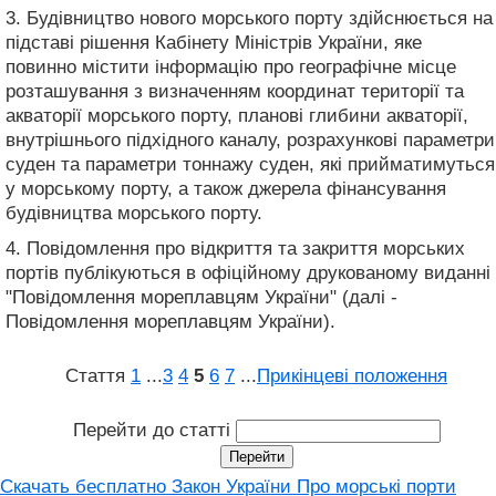
3. Будівництво нового морського порту здійснюється на
підставі рішення Кабінету Міністрів України, яке
повинно містити інформацію про географічне місце
розташування з визначенням координат території та
акваторії морського порту, планові глибини акваторії,
внутрішнього підхідного каналу, розрахункові параметри
суден та параметри тоннажу суден, які прийматимуться
у морському порту, а також джерела фінансування
будівництва морського порту.
4. Повідомлення про відкриття та закриття морських
портів публікуються в офіційному друкованому виданні
"Повідомлення мореплавцям України" (далі -
Повідомлення мореплавцям України).
Стаття
1
...
3
4
5
6
7
...
Прикінцеві положення
Перейти до статті
Скачать бесплатно Закон України Про морські порти