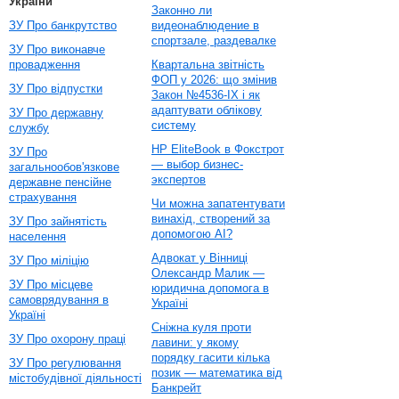
України
Законно ли
ЗУ Про банкрутство
видеонаблюдение в
спортзале, раздевалке
ЗУ Про виконавче
провадження
Квартальна звітність
ФОП у 2026: що змінив
ЗУ Про відпустки
Закон №4536-IX і як
адаптувати облікову
ЗУ Про державну
систему
службу
HP EliteBook в Фокстрот
ЗУ Про
— выбор бизнес-
загальнообов'язкове
экспертов
державне пенсійне
страхування
Чи можна запатентувати
винахід, створений за
ЗУ Про зайнятість
допомогою AI?
населення
Адвокат у Вінниці
ЗУ Про міліцію
Олександр Малик —
ЗУ Про місцеве
юридична допомога в
самоврядування в
Україні
Україні
Сніжна куля проти
ЗУ Про охорону праці
лавини: у якому
порядку гасити кілька
ЗУ Про регулювання
позик — математика від
містобудівної діяльності
Банкрейт