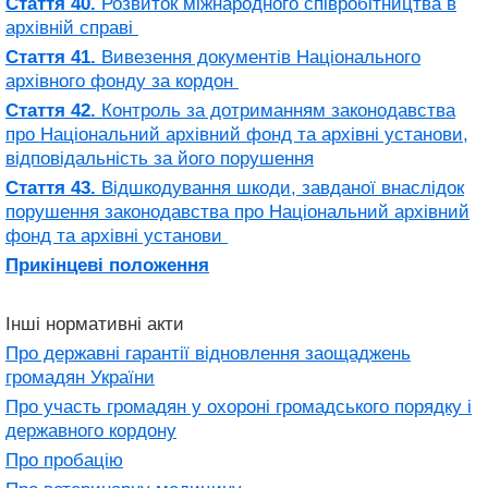
Стаття 40.
Розвиток міжнародного співробітництва в
архівній справі
Стаття 41.
Вивезення документів Національного
архівного фонду за кордон
Стаття 42.
Контроль за дотриманням законодавства
про Національний архівний фонд та архівні установи,
відповідальність за його порушення
Стаття 43.
Відшкодування шкоди, завданої внаслідок
порушення законодавства про Національний архівний
фонд та архівні установи
Прикінцеві положення
Інші нормативні акти
Про державні гарантії відновлення заощаджень
громадян України
Про участь громадян у охороні громадського порядку і
державного кордону
Про пробацію