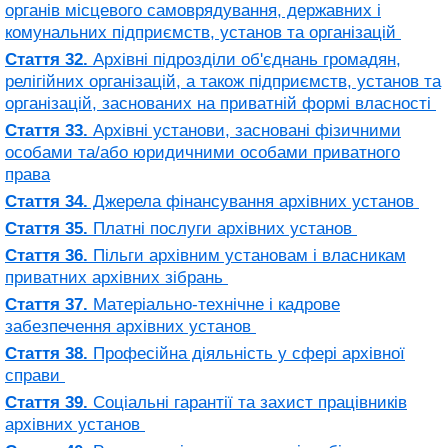
органів місцевого самоврядування, державних і
комунальних підприємств, установ та організацій
Стаття 32.
Архівні підрозділи об'єднань громадян,
релігійних організацій, а також підприємств, установ та
організацій, заснованих на приватній формі власності
Стаття 33.
Архівні установи, засновані фізичними
особами та/або юридичними особами приватного
права
Стаття 34.
Джерела фінансування архівних установ
Стаття 35.
Платні послуги архівних установ
Стаття 36.
Пільги архівним установам і власникам
приватних архівних зібрань
Стаття 37.
Матеріально-технічне і кадрове
забезпечення архівних установ
Стаття 38.
Професійна діяльність у сфері архівної
справи
Стаття 39.
Соціальні гарантії та захист працівників
архівних установ