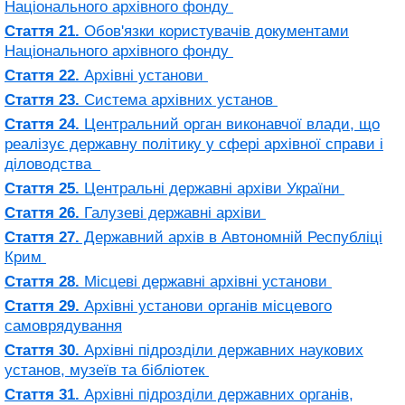
Національного архівного фонду
Стаття 21.
Обов'язки користувачів документами
Національного архівного фонду
Стаття 22.
Архівні установи
Стаття 23.
Система архівних установ
Стаття 24.
Центральний орган виконавчої влади, що
реалізує державну політику у сфері архівної справи і
діловодства
Стаття 25.
Центральні державні архіви України
Стаття 26.
Галузеві державні архіви
Стаття 27.
Державний архів в Автономній Республіці
Крим
Стаття 28.
Місцеві державні архівні установи
Стаття 29.
Архівні установи органів місцевого
самоврядування
Стаття 30.
Архівні підрозділи державних наукових
установ, музеїв та бібліотек
Стаття 31.
Архівні підрозділи державних органів,