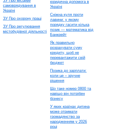
ЗУ Про місцеве
юридична допомога в
самоврядування в
Україні
Україні
Сніжна куля проти
ЗУ Про охорону праці
лавини: у якому
порядку гасити кілька
ЗУ Про регулювання
позик — математика від
містобудівної діяльності
Банкрейт
Як правильно
розрахувати суму
кредиту, щоб не
перевантажити свій
бюджет
Позика до зарплати:
коли це – зручне
рішення
Що таке номер 0800 та
навіщо він потрібен
бізнесу
У яких країнах дитина
може отримати
громадянство за
народженням у 2026
році