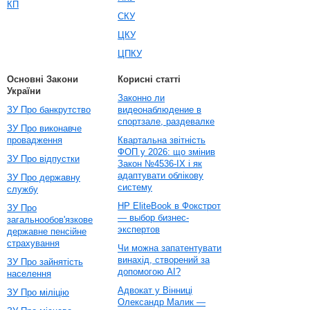
КП
СКУ
ЦКУ
ЦПКУ
Основні Закони
Корисні статті
України
Законно ли
ЗУ Про банкрутство
видеонаблюдение в
спортзале, раздевалке
ЗУ Про виконавче
провадження
Квартальна звітність
ФОП у 2026: що змінив
ЗУ Про відпустки
Закон №4536-IX і як
адаптувати облікову
ЗУ Про державну
систему
службу
HP EliteBook в Фокстрот
ЗУ Про
— выбор бизнес-
загальнообов'язкове
экспертов
державне пенсійне
страхування
Чи можна запатентувати
винахід, створений за
ЗУ Про зайнятість
допомогою AI?
населення
Адвокат у Вінниці
ЗУ Про міліцію
Олександр Малик —