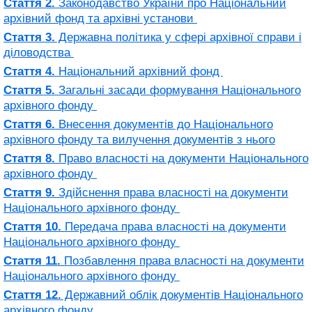
Стаття 2.
Законодавство України про Національний
архівний фонд та архівні установи
Стаття 3.
Державна політика у сфері архівної справи і
діловодства
Стаття 4.
Національний архівний фонд
Стаття 5.
Загальні засади формування Національного
архівного фонду
Стаття 6.
Внесення документів до Національного
архівного фонду та вилучення документів з нього
Стаття 8.
Право власності на документи Національного
архівного фонду
Стаття 9.
Здійснення права власності на документи
Національного архівного фонду
Стаття 10.
Передача права власності на документи
Національного архівного фонду
Стаття 11.
Позбавлення права власності на документи
Національного архівного фонду
Стаття 12.
Державний облік документів Національного
архівного фонду