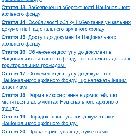
Стаття 13.
Забезпечення збереженості Національного
архівного фонду
Стаття 14.
Особливості обліку і зберігання унікальних
документів Національного архівного фонду
Стаття 15.
Доступ до документів Національного
архівного фонду
Стаття 16.
Обмеження доступу до документів
Національного архівного фонду, що належать державі,
територіальним громадам
Стаття 17.
Обмеження доступу до документів
Національного архівного фонду, що належать іншим
власникам
Стаття 18.
Форми використання відомостей, що
містяться в документах Національного архівного
фонду
Стаття 19.
Порядок користування документами
Національного архівного фонду
Стаття 20.
Права користувачів документами