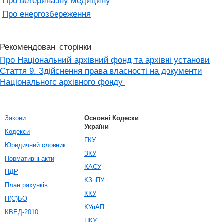
Про ветеринарну медицину
Про енергозбереження
Рекомендовані сторінки
Про Національний архівний фонд та архівні установи
Стаття 9. Здійснення права власності на документи
Національного архівного фонду
Закони
Основні Кодески
України
Кодекси
ГКУ
Юридичний словник
ЗКУ
Нормативні акти
КАСУ
ПДР
КЗпПУ
План рахунків
ККУ
П(С)БО
КУпАП
КВЕД-2010
ПКУ