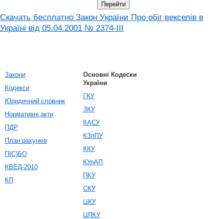
Скачать бесплатно Закон України Про обіг векселів в
Україні від 05.04.2001 № 2374-III
Закони
Основні Кодески
України
Кодекси
ГКУ
Юридичний словник
ЗКУ
Нормативні акти
КАСУ
ПДР
КЗпПУ
План рахунків
ККУ
П(С)БО
КУпАП
КВЕД-2010
ПКУ
КП
СКУ
ЦКУ
ЦПКУ