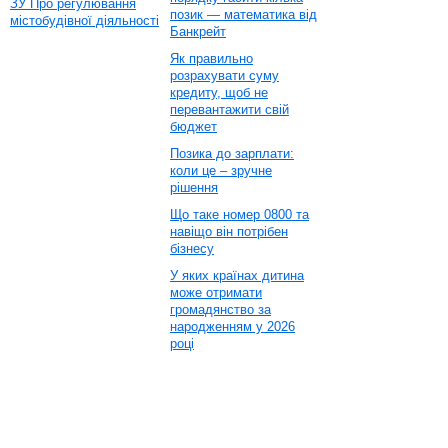
ЗУ Про регулювання
позик — математика від
містобудівної діяльності
Банкрейт
Як правильно
розрахувати суму
кредиту, щоб не
перевантажити свій
бюджет
Позика до зарплати:
коли це – зручне
рішення
Що таке номер 0800 та
навіщо він потрібен
бізнесу
У яких країнах дитина
може отримати
громадянство за
народженням у 2026
році