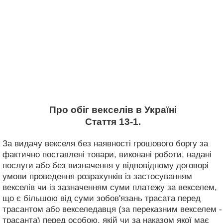
Про обіг векселів в Україні
Стаття 13-1.
За видачу векселя без наявності грошового боргу за
фактично поставлені товари, виконані роботи, надані
послуги або без визначення у відповідному договорі
умови проведення розрахунків із застосуванням
векселів чи із зазначенням суми платежу за векселем,
що є більшою від суми зобов'язань трасата перед
трасантом або векселедавця (за переказним векселем -
трасанта) перед особою, якій чи за наказом якої має