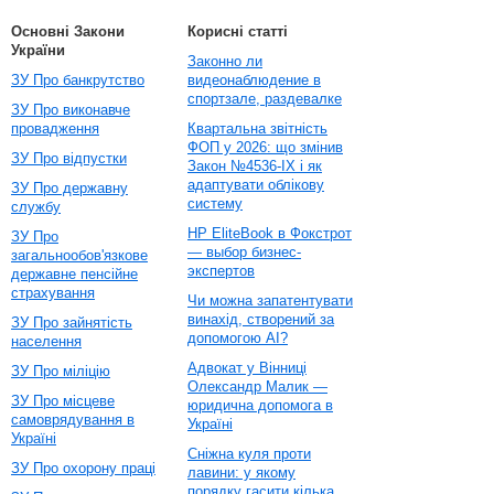
Основні Закони
Корисні статті
України
Законно ли
ЗУ Про банкрутство
видеонаблюдение в
спортзале, раздевалке
ЗУ Про виконавче
провадження
Квартальна звітність
ФОП у 2026: що змінив
ЗУ Про відпустки
Закон №4536-IX і як
адаптувати облікову
ЗУ Про державну
систему
службу
HP EliteBook в Фокстрот
ЗУ Про
— выбор бизнес-
загальнообов'язкове
экспертов
державне пенсійне
страхування
Чи можна запатентувати
винахід, створений за
ЗУ Про зайнятість
допомогою AI?
населення
Адвокат у Вінниці
ЗУ Про міліцію
Олександр Малик —
ЗУ Про місцеве
юридична допомога в
самоврядування в
Україні
Україні
Сніжна куля проти
ЗУ Про охорону праці
лавини: у якому
порядку гасити кілька