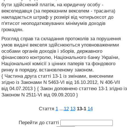
бути здійснений платіж, на юридичну особу -
векселедавця (за переказним векселем - трасанта)
накладається штраф у розмірі від чотирьохсот до
п'ятисот неоподатковуваних мінімумів доходів
громадян.
Розгляд справ та складання протоколів за порушення
умов видачі векселя здійснюються уповноваженими
особами органів доходів і зборів, державного
фінансового контролю, Національного банку України,
Національної комісії з цінних паперів та фондового
ринку в порядку, встановленому законом.
{ Частина друга статті 13-1 із змінами, внесеними
згідно із Законами N 5463-VI від 16.10.2012, N 406-VII
від 04.07.2013 } { Закон доповнено статтею 13-1 згідно із
Законом N 2511-VI від 09.09.2010 }
Стаття
1
...
12
13
13‑1
14
Перейти до статті