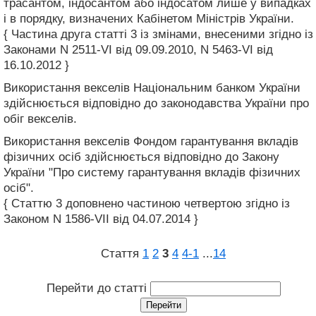
трасантом, індосантом або індосатом лише у випадках
і в порядку, визначених Кабінетом Міністрів України.
{ Частина друга статті 3 із змінами, внесеними згідно із
Законами N 2511-VI від 09.09.2010, N 5463-VI від
16.10.2012 }
Використання векселів Національним банком України
здійснюється відповідно до законодавства України про
обіг векселів.
Використання векселів Фондом гарантування вкладів
фізичних осіб здійснюється відповідно до Закону
України "Про систему гарантування вкладів фізичних
осіб".
{ Статтю 3 доповнено частиною четвертою згідно із
Законом N 1586-VII від 04.07.2014 }
Стаття
1
2
3
4
4‑1
...
14
Перейти до статті