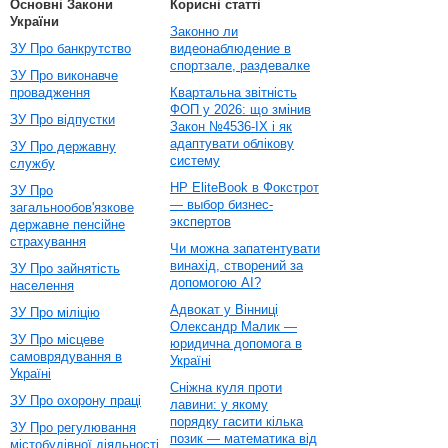
Основні Закони
Корисні статті
України
Законно ли
ЗУ Про банкрутство
видеонаблюдение в
спортзале, раздевалке
ЗУ Про виконавче
провадження
Квартальна звітність
ФОП у 2026: що змінив
ЗУ Про відпустки
Закон №4536-IX і як
адаптувати облікову
ЗУ Про державну
систему
службу
HP EliteBook в Фокстрот
ЗУ Про
— выбор бизнес-
загальнообов'язкове
экспертов
державне пенсійне
страхування
Чи можна запатентувати
винахід, створений за
ЗУ Про зайнятість
допомогою AI?
населення
Адвокат у Вінниці
ЗУ Про міліцію
Олександр Малик —
ЗУ Про місцеве
юридична допомога в
самоврядування в
Україні
Україні
Сніжна куля проти
ЗУ Про охорону праці
лавини: у якому
порядку гасити кілька
ЗУ Про регулювання
позик — математика від
містобудівної діяльності