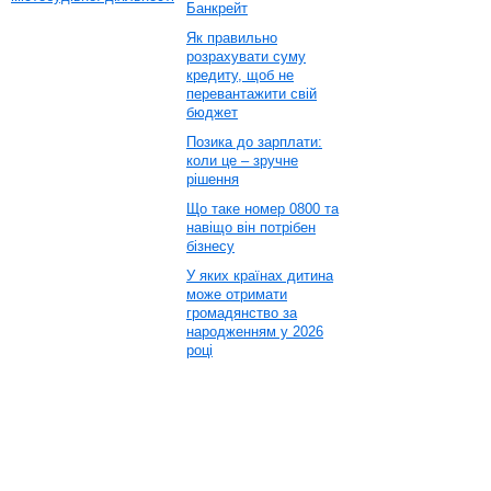
Банкрейт
Як правильно
розрахувати суму
кредиту, щоб не
перевантажити свій
бюджет
Позика до зарплати:
коли це – зручне
рішення
Що таке номер 0800 та
навіщо він потрібен
бізнесу
У яких країнах дитина
може отримати
громадянство за
народженням у 2026
році