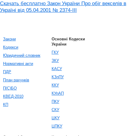
Скачать бесплатно Закон України Про обіг векселів в
Україні від 05.04.2001 № 2374-III
Закони
Основні Кодески
України
Кодекси
ГКУ
Юридичний словник
ЗКУ
Нормативні акти
КАСУ
ПДР
КЗпПУ
План рахунків
ККУ
П(С)БО
КУпАП
КВЕД-2010
ПКУ
КП
СКУ
ЦКУ
ЦПКУ