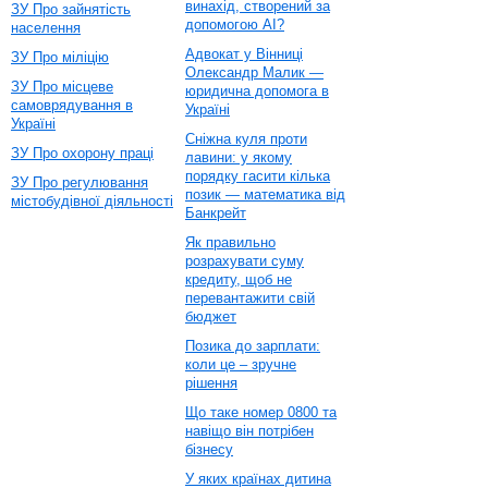
винахід, створений за
ЗУ Про зайнятість
допомогою AI?
населення
Адвокат у Вінниці
ЗУ Про міліцію
Олександр Малик —
ЗУ Про місцеве
юридична допомога в
самоврядування в
Україні
Україні
Сніжна куля проти
ЗУ Про охорону праці
лавини: у якому
порядку гасити кілька
ЗУ Про регулювання
позик — математика від
містобудівної діяльності
Банкрейт
Як правильно
розрахувати суму
кредиту, щоб не
перевантажити свій
бюджет
Позика до зарплати:
коли це – зручне
рішення
Що таке номер 0800 та
навіщо він потрібен
бізнесу
У яких країнах дитина