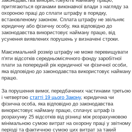
законодавства використовують найману працю,
притягаються органами виконавчої влади з нагляду за
охороною праці до сплати штрафу в порядку,
встановленому законом. Сплата штрафу не звільняє
юридичну або фізичну особу, яка відповідно до
законодавства використовує найману працю, від
усунення виявлених порушень у визначені строки.
Максимальний розмір штрафу не може перевищувати
п'яти відсотків середньомісячного фонду заробітної
плати за попередній рік юридичної чи фізичної особи,
яка відповідно до законодавства використовує найману
працю.
За порушення вимог, передбачених частинами третьою
і четвертою
статті 19 цього Закону
, юридична чи
фізична особа, яка відповідно до законодавства
використовує найману працю, сплачує штраф із
розрахунку 25 відсотків від різниці між розрахунковою
мінімальною сумою витрат на охорону праці у звітному
періоді та фактичною сумою цих витрат за такий