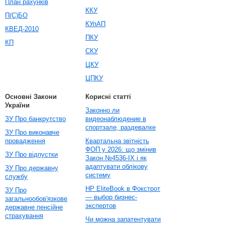
План рахунків
ККУ
П(С)БО
КУпАП
КВЕД-2010
ПКУ
КП
СКУ
ЦКУ
ЦПКУ
Основні Закони
Корисні статті
України
Законно ли
ЗУ Про банкрутство
видеонаблюдение в
спортзале, раздевалке
ЗУ Про виконавче
провадження
Квартальна звітність
ФОП у 2026: що змінив
ЗУ Про відпустки
Закон №4536-IX і як
адаптувати облікову
ЗУ Про державну
систему
службу
HP EliteBook в Фокстрот
ЗУ Про
— выбор бизнес-
загальнообов'язкове
экспертов
державне пенсійне
страхування
Чи можна запатентувати