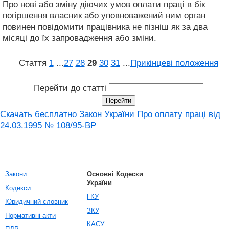
Про нові або зміну діючих умов оплати праці в бік
погіршення власник або уповноважений ним орган
повинен повідомити працівника не пізніш як за два
місяці до їх запровадження або зміни.
Стаття
1
...
27
28
29
30
31
...
Прикінцеві положення
Перейти до статті
Скачать бесплатно Закон України Про оплату праці вiд
24.03.1995 № 108/95-ВР
Закони
Основні Кодески
України
Кодекси
ГКУ
Юридичний словник
ЗКУ
Нормативні акти
КАСУ