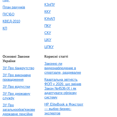
ПДР
КЗпПУ
План рахунків
ККУ
П(С)БО
КУпАП
КВЕД-2010
ПКУ
КП
СКУ
ЦКУ
ЦПКУ
Основні Закони
Корисні статті
України
Законно ли
ЗУ Про банкрутство
видеонаблюдение в
спортзале, раздевалке
ЗУ Про виконавче
провадження
Квартальна звітність
ФОП у 2026: що змінив
ЗУ Про відпустки
Закон №4536-IX і як
адаптувати облікову
ЗУ Про державну
систему
службу
HP EliteBook в Фокстрот
ЗУ Про
— выбор бизнес-
загальнообов'язкове
экспертов
державне пенсійне