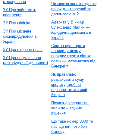
страхування
Чи можна запатентувати
винахід, створений за
ЗУ Про зайнятість
допомогою AI?
населення
Адвокат у Вінниці
ЗУ Про міліцію
Олександр Малик —
ЗУ Про місцеве
юридична допомога в
самоврядування в
Україні
Україні
Сніжна куля проти
ЗУ Про охорону праці
лавини: у якому
порядку гасити кілька
ЗУ Про регулювання
позик — математика від
містобудівної діяльності
Банкрейт
Як правильно
розрахувати суму
кредиту, щоб не
перевантажити свій
бюджет
Позика до зарплати:
коли це – зручне
рішення
Що таке номер 0800 та
навіщо він потрібен
бізнесу