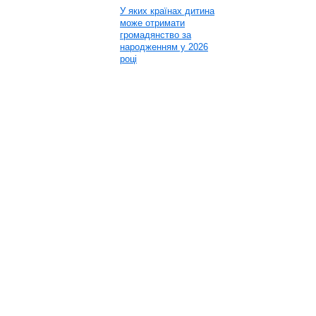
У яких країнах дитина
може отримати
громадянство за
народженням у 2026
році