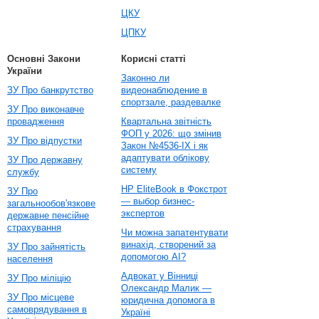
ЦКУ
ЦПКУ
Основні Закони
Корисні статті
України
Законно ли
ЗУ Про банкрутство
видеонаблюдение в
спортзале, раздевалке
ЗУ Про виконавче
провадження
Квартальна звітність
ФОП у 2026: що змінив
ЗУ Про відпустки
Закон №4536-IX і як
адаптувати облікову
ЗУ Про державну
систему
службу
HP EliteBook в Фокстрот
ЗУ Про
— выбор бизнес-
загальнообов'язкове
экспертов
державне пенсійне
страхування
Чи можна запатентувати
винахід, створений за
ЗУ Про зайнятість
допомогою AI?
населення
Адвокат у Вінниці
ЗУ Про міліцію
Олександр Малик —
ЗУ Про місцеве
юридична допомога в
самоврядування в
Україні