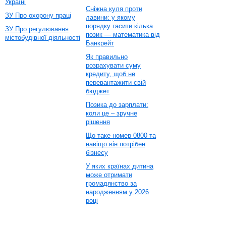
Україні
Сніжна куля проти
ЗУ Про охорону праці
лавини: у якому
порядку гасити кілька
ЗУ Про регулювання
позик — математика від
містобудівної діяльності
Банкрейт
Як правильно
розрахувати суму
кредиту, щоб не
перевантажити свій
бюджет
Позика до зарплати:
коли це – зручне
рішення
Що таке номер 0800 та
навіщо він потрібен
бізнесу
У яких країнах дитина
може отримати
громадянство за
народженням у 2026
році