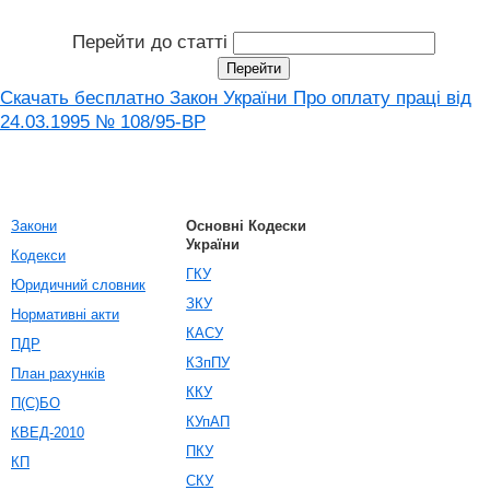
Перейти до статті
Скачать бесплатно Закон України Про оплату праці вiд
24.03.1995 № 108/95-ВР
Закони
Основні Кодески
України
Кодекси
ГКУ
Юридичний словник
ЗКУ
Нормативні акти
КАСУ
ПДР
КЗпПУ
План рахунків
ККУ
П(С)БО
КУпАП
КВЕД-2010
ПКУ
КП
СКУ