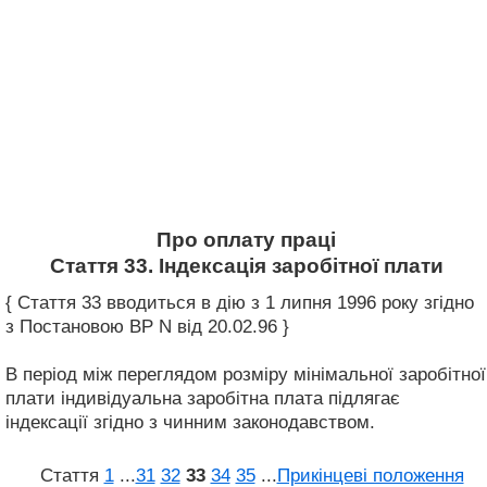
Про оплату праці
Стаття 33. Індексація заробітної плати
{ Стаття 33 вводиться в дію з 1 липня 1996 року згідно
з Постановою ВР N від 20.02.96 }
В період між переглядом розміру мінімальної заробітної
плати індивідуальна заробітна плата підлягає
індексації згідно з чинним законодавством.
Стаття
1
...
31
32
33
34
35
...
Прикінцеві положення