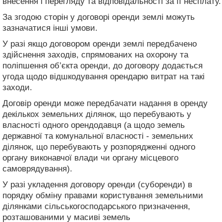
внесення і перегляду та відповідальності за її несплату.
За згодою сторін у договорі оренди землі можуть
зазначатися інші умови.
У разі якщо договором оренди землі передбачено
здійснення заходів, спрямованих на охорону та
поліпшення об’єкта оренди, до договору додається
угода щодо відшкодування орендарю витрат на такі
заходи.
Договір оренди може передбачати надання в оренду
декількох земельних ділянок, що перебувають у
власності одного орендодавця (а щодо земель
державної та комунальної власності - земельних
ділянок, що перебувають у розпорядженні одного
органу виконавчої влади чи органу місцевого
самоврядування).
У разі укладення договору оренди (суборенди) в
порядку обміну правами користування земельними
ділянками сільськогосподарського призначення,
розташованими у масиві земель