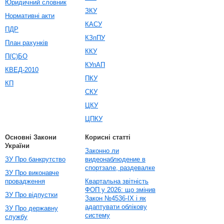
Юридичний словник
ЗКУ
Нормативні акти
КАСУ
ПДР
КЗпПУ
План рахунків
ККУ
П(С)БО
КУпАП
КВЕД-2010
ПКУ
КП
СКУ
ЦКУ
ЦПКУ
Основні Закони
Корисні статті
України
Законно ли
ЗУ Про банкрутство
видеонаблюдение в
спортзале, раздевалке
ЗУ Про виконавче
провадження
Квартальна звітність
ФОП у 2026: що змінив
ЗУ Про відпустки
Закон №4536-IX і як
адаптувати облікову
ЗУ Про державну
систему
службу