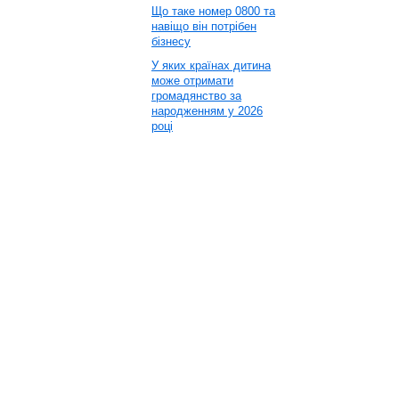
Що таке номер 0800 та
навіщо він потрібен
бізнесу
У яких країнах дитина
може отримати
громадянство за
народженням у 2026
році