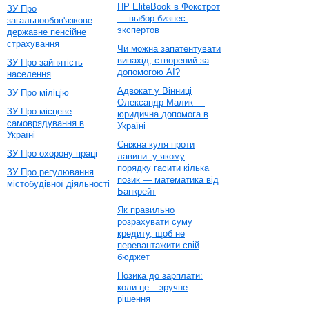
HP EliteBook в Фокстрот
ЗУ Про
— выбор бизнес-
загальнообов'язкове
экспертов
державне пенсійне
страхування
Чи можна запатентувати
винахід, створений за
ЗУ Про зайнятість
допомогою AI?
населення
Адвокат у Вінниці
ЗУ Про міліцію
Олександр Малик —
ЗУ Про місцеве
юридична допомога в
самоврядування в
Україні
Україні
Сніжна куля проти
ЗУ Про охорону праці
лавини: у якому
порядку гасити кілька
ЗУ Про регулювання
позик — математика від
містобудівної діяльності
Банкрейт
Як правильно
розрахувати суму
кредиту, щоб не
перевантажити свій
бюджет
Позика до зарплати:
коли це – зручне
рішення