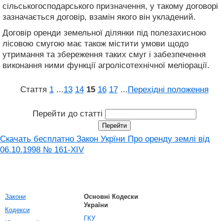
сільськогосподарського призначення, у такому договорі
зазначається договір, взамін якого він укладений.
Договір оренди земельної ділянки під полезахисною
лісовою смугою має також містити умови щодо
утримання та збереження таких смуг і забезпечення
виконання ними функції агролісотехнічної меліорації.
Стаття
1
...
13
14
15
16
17
...
Перехідні положення
Перейти до статті
Скачать бесплатно Закон Укрїни Про оренду землі від
06.10.1998 № 161-XIV
Закони
Основні Кодески
України
Кодекси
ГКУ