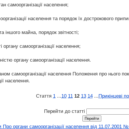
рган самоорганізації населення;
оорганізації населення та порядок їх дострокового припи
а іншого майна, порядок звітності;
і органу самоорганізації населення;
льністю органу самоорганізації населення.
ном самоорганізації населення Положення про нього покл
ії населення.
Стаття
1
...
10
11
12
13
14
...
Прикінцеві п
Перейти до статті
 Про органи самоорганізації населення від 11.07.2001 № 