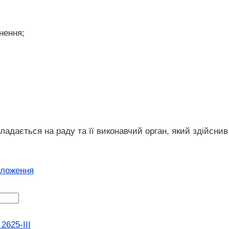
нення;
адається на раду та її виконавчий орган, який здійснив
оложення
2625-III