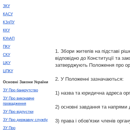
ЗКУ
КАСУ
КЗпПУ
ККУ
КУпАП
ПКУ
1. Збори жителів на підставі ріш
СКУ
відповідно до Конституції та за
ЦКУ
затверджують Положення про орг
ЦПКУ
2. У Положенні зазначаються:
Основні Закони України
ЗУ Про банкрутство
1) назва та юридична адреса орг
ЗУ Про виконавче
провадження
2) основні завдання та напрями 
ЗУ Про відпустки
ЗУ Про державну службу
3) права і обов'язки членів орга
ЗУ Про