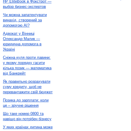
HP EliteBook в Фокстрот —
выбор бизнес-экспертов
Чи можна запатентувати
винахід, створений за
допомогою AI?
Адвокат у Вінниці
Олександр Малик —
юридична допомога в
Україні
Сніжна куля проти лавини:
у якому порядку гасити
кілька позик — математика
від Банкрейт
Як правильно розрахувати
суму кредиту, щоб не
перевантажити свій бюджет
Позика до зарплати: коли
це – зручне рішення
Що таке номер 0800 та
навіщо він потрібен бізнесу
У яких країнах дитина може