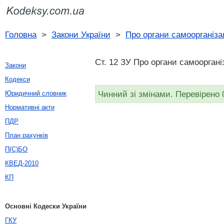
Головна
>
Закони України
>
Про органи самоорганіза
Ст. 12 ЗУ Про органи самоорганіз
Закони
Кодекси
Чинний зі змінами. Перевірено 
Юридичний словник
Нормативні акти
ПДР
План рахунків
П(С)БО
КВЕД-2010
КП
Основні Кодески України
ГКУ