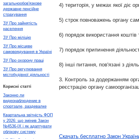
загальнообов'язкове
4) територія, у межах якої діє о
державне пенсійне
страхування
5) строк повноважень органу сам
ЗУ Про зайнятість
населення
6) порядок використання коштів т
ЗУ Про міліцію
ЗУ Про місцеве
7) порядок припинення діяльност
самоврядування в Україні
ЗУ Про охорону праці
8) інші питання, пов'язані з дія
ЗУ Про регулювання
містобудівної діяльності
3. Контроль за додержанням орга
реєстрацію органу самоорганізац
Корисні статті
Законно ли
видеонаблюдение в
спортзале, раздевалке
Квартальна звітність ФОП
у 2026: що змінив Закон
№4536-IX і як адаптувати
облікову систему
Скачать бесплатно Закон України