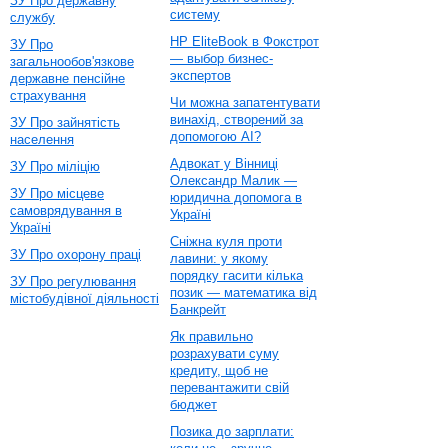
ЗУ Про державну
систему
службу
HP EliteBook в Фокстрот
ЗУ Про
— выбор бизнес-
загальнообов'язкове
экспертов
державне пенсійне
страхування
Чи можна запатентувати
винахід, створений за
ЗУ Про зайнятість
допомогою AI?
населення
Адвокат у Вінниці
ЗУ Про міліцію
Олександр Малик —
ЗУ Про місцеве
юридична допомога в
самоврядування в
Україні
Україні
Сніжна куля проти
ЗУ Про охорону праці
лавини: у якому
порядку гасити кілька
ЗУ Про регулювання
позик — математика від
містобудівної діяльності
Банкрейт
Як правильно
розрахувати суму
кредиту, щоб не
перевантажити свій
бюджет
Позика до зарплати: