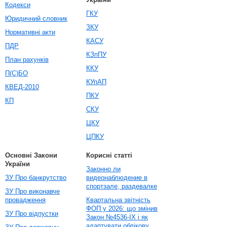
Кодекси
ГКУ
Юридичний словник
ЗКУ
Нормативні акти
КАСУ
ПДР
КЗпПУ
План рахунків
ККУ
П(С)БО
КУпАП
КВЕД-2010
ПКУ
КП
СКУ
ЦКУ
ЦПКУ
Основні Закони
Корисні статті
України
Законно ли
ЗУ Про банкрутство
видеонаблюдение в
спортзале, раздевалке
ЗУ Про виконавче
провадження
Квартальна звітність
ФОП у 2026: що змінив
ЗУ Про відпустки
Закон №4536-IX і як
адаптувати облікову