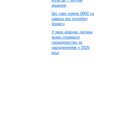
коли це – зручне
рішення
Що таке номер 0800 та
навіщо він потрібен
бізнесу
У яких країнах дитина
може отримати
громадянство за
народженням у 2026
році