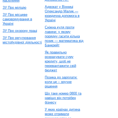
населення
Адвокат у Вінниці
ЗУ Про міліцію
Олександр Малик —
ЗУ Про місцеве
юридична допомога в
самоврядування в
Україні
Україні
Сніжна куля проти
ЗУ Про охорону праці
лавини: у якому
порядку гасити кілька
ЗУ Про регулювання
позик — математика від
містобудівної діяльності
Банкрейт
Як правильно
розрахувати суму
кредиту, щоб не
перевантажити свій
бюджет
Позика до зарплати:
коли це – зручне
рішення
Що таке номер 0800 та
навіщо він потрібен
бізнесу
У яких країнах дитина
може отримати