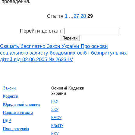
проведення.
Стаття
1
...
27
28
29
Перейти до статті
Скачать бесплатно Закон України Про основи
соціального захисту бездомних осіб і безпритульних
дітей від 02.06.2005 № 2623-IV
Закони
Основні Кодески
України
Кодекси
ГКУ
Юридичний словник
ЗКУ
Нормативні акти
КАСУ
ПДР
КЗпПУ
План рахунків
ККУ