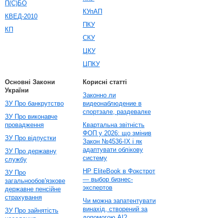
П(С)БО
КУпАП
КВЕД-2010
ПКУ
КП
СКУ
ЦКУ
ЦПКУ
Основні Закони
Корисні статті
України
Законно ли
ЗУ Про банкрутство
видеонаблюдение в
спортзале, раздевалке
ЗУ Про виконавче
провадження
Квартальна звітність
ФОП у 2026: що змінив
ЗУ Про відпустки
Закон №4536-IX і як
адаптувати облікову
ЗУ Про державну
систему
службу
HP EliteBook в Фокстрот
ЗУ Про
— выбор бизнес-
загальнообов'язкове
экспертов
державне пенсійне
страхування
Чи можна запатентувати
винахід, створений за
ЗУ Про зайнятість
допомогою AI?