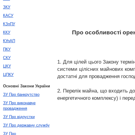
ЗКУ
КАСУ
КЗпПУ
Про особливості орен
ККУ
КУпАП
ПКУ
СКУ
1. Для цілей цього Закону термі
ЦКУ
системи цілісних майнових компле
ЦПКУ
достатні для провадження господа
Основні Закони України
2. Перелік майна, що входить до
ЗУ Про банкрутство
енергетичного комплексу) і пере
ЗУ Про виконавче
провадження
ЗУ Про відпустки
ЗУ Про державну службу
ЗУ Про