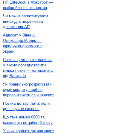
HP EliteBook в Фокстрот —
выбор бизнес-экспертов
Чи можна запатентувати
винахід, створений за
допомогою AI?
Адвокат у Вінниці
Олександр Малик —
юридична допомога в
Україні
Сніжна куля проти лавини:
у якому порядку гасити
кілька позик — математика
від Банкрейт
Як правильно розрахувати
суму кредиту, щоб не
перевантажити свій бюджет
Позика до зарплати: коли
це – зручне рішення
Що таке номер 0800 та
навіщо він потрібен бізнесу
У яких країнах дитина може