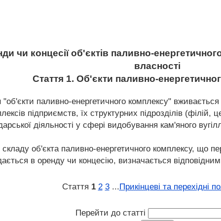
ди чи концесії об'єктів паливно-енергетичног
власності
Стаття 1. Об'єкти паливно-енергетичн
н "об'єкти паливно-енергетичного комплексу" вживається 
ксів підприємств, їх структурних підрозділів (філій, це
рської діяльності у сфері видобування кам'яного вугілля
 складу об'єкта паливно-енергетичного комплексу, що пер
дається в оренду чи концесію, визначається відповідним
Стаття
1
2
3
...
Прикінцеві та перехідні п
Перейти до статті