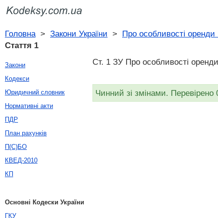
Головна
>
Закони України
>
Про особливості оренди 
Стаття 1
Ст. 1 ЗУ Про особливості оренди
Закони
Кодекси
Чинний зі змінами. Перевірено 
Юридичний словник
Нормативні акти
ПДР
План рахунків
П(С)БО
КВЕД-2010
КП
Основні Кодески України
ГКУ