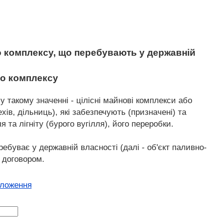
о комплексу, що перебувають у державній
ого комплексу
у такому значенні - цілісні майнові комплекси або
хів, дільниць), які забезпечують (призначені) та
 та лігніту (бурого вугілля), його переробки.
ебуває у державній власності (далі - об'єкт паливно-
 договором.
оложення