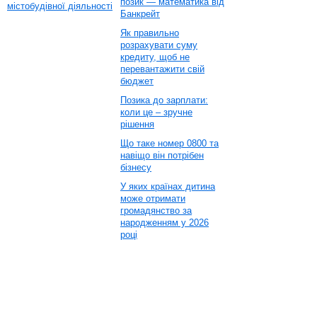
позик — математика від
містобудівної діяльності
Банкрейт
Як правильно
розрахувати суму
кредиту, щоб не
перевантажити свій
бюджет
Позика до зарплати:
коли це – зручне
рішення
Що таке номер 0800 та
навіщо він потрібен
бізнесу
У яких країнах дитина
може отримати
громадянство за
народженням у 2026
році