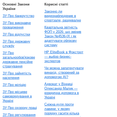
Основні Закони
Корисні статті
України
Законно ли
ЗУ Про банкрутство
видеонаблюдение в
спортзале, раздевалке
ЗУ Про виконавче
провадження
Квартальна звітність
ФОП у 2026: що змінив
ЗУ Про відпустки
Закон №4536-IX і як
адаптувати облікову
ЗУ Про державну
систему
службу
HP EliteBook в Фокстрот
ЗУ Про
— выбор бизнес-
загальнообов'язкове
экспертов
державне пенсійне
страхування
Чи можна запатентувати
винахід, створений за
ЗУ Про зайнятість
допомогою AI?
населення
Адвокат у Вінниці
ЗУ Про міліцію
Олександр Малик —
ЗУ Про місцеве
юридична допомога в
самоврядування в
Україні
Україні
Сніжна куля проти
ЗУ Про охорону праці
лавини: у якому
порядку гасити кілька
ЗУ Про регулювання