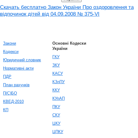
Скачать бесплатно Закон України Про оздоровлення та
відпочинок дітей від 04.09.2008 № 375-VI
Закони
Основні Кодески
України
Кодекси
ГКУ
Юридичний словник
ЗКУ
Нормативні акти
КАСУ
ПДР
КЗпПУ
План рахунків
ККУ
П(С)БО
КУпАП
КВЕД-2010
ПКУ
КП
СКУ
ЦКУ
ЦПКУ