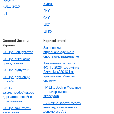
КУпАП
КВЕД-2010
ПКУ
КП
СКУ
ЦКУ
ЦПКУ
Основні Закони
Корисні статті
України
Законно ли
ЗУ Про банкрутство
видеонаблюдение в
спортзале, раздевалке
ЗУ Про виконавче
провадження
Квартальна звітність
ФОП у 2026: що змінив
ЗУ Про відпустки
Закон №4536-IX і як
адаптувати облікову
ЗУ Про державну
систему
службу
HP EliteBook в Фокстрот
ЗУ Про
— выбор бизнес-
загальнообов'язкове
экспертов
державне пенсійне
страхування
Чи можна запатентувати
винахід, створений за
ЗУ Про зайнятість
допомогою AI?
населення