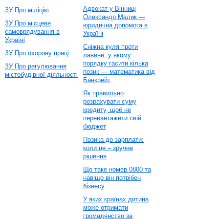
Адвокат у Вінниці
ЗУ Про міліцію
Олександр Малик —
ЗУ Про місцеве
юридична допомога в
самоврядування в
Україні
Україні
Сніжна куля проти
ЗУ Про охорону праці
лавини: у якому
порядку гасити кілька
ЗУ Про регулювання
позик — математика від
містобудівної діяльності
Банкрейт
Як правильно
розрахувати суму
кредиту, щоб не
перевантажити свій
бюджет
Позика до зарплати:
коли це – зручне
рішення
Що таке номер 0800 та
навіщо він потрібен
бізнесу
У яких країнах дитина
може отримати
громадянство за