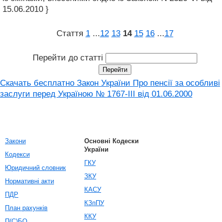
15.06.2010 }
Стаття
1
...
12
13
14
15
16
...
17
Перейти до статті
Скачать бесплатно Закон України Про пенсії за особливі
заслуги перед Україною № 1767-III від 01.06.2000
Закони
Основні Кодески
України
Кодекси
ГКУ
Юридичний словник
ЗКУ
Нормативні акти
КАСУ
ПДР
КЗпПУ
План рахунків
ККУ
П(С)БО