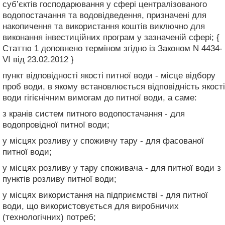
суб’єктів господарювання у сфері централізованого
водопостачання та водовідведення, призначені для
накопичення та використання коштів виключно для
виконання інвестиційних програм у зазначеній сфері; {
Статтю 1 доповнено терміном згідно із Законом N 4434-
VI від 23.02.2012 }
пункт відповідності якості питної води - місце відбору
проб води, в якому встановлюється відповідність якості
води гігієнічним вимогам до питної води, а саме:
з кранів систем питного водопостачання - для
водопровідної питної води;
у місцях розливу у споживчу тару - для фасованої
питної води;
у місцях розливу у тару споживача - для питної води з
пунктів розливу питної води;
у місцях використання на підприємстві - для питної
води, що використовується для виробничих
(технологічних) потреб;