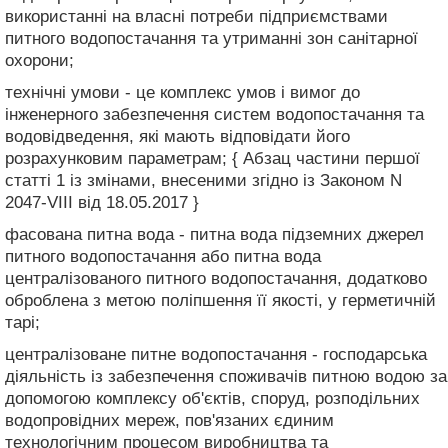
використанні на власні потреби підприємствами
питного водопостачання та утриманні зон санітарної
охорони;
технічні умови - це комплекс умов і вимог до
інженерного забезпечення систем водопостачання та
водовідведення, які мають відповідати його
розрахунковим параметрам; { Абзац частини першої
статті 1 із змінами, внесеними згідно із Законом N
2047-VIII від 18.05.2017 }
фасована питна вода - питна вода підземних джерел
питного водопостачання або питна вода
централізованого питного водопостачання, додатково
оброблена з метою поліпшення її якості, у герметичній
тарі;
централізоване питне водопостачання - господарська
діяльність із забезпечення споживачів питною водою за
допомогою комплексу об'єктів, споруд, розподільних
водопровідних мереж, пов'язаних єдиним
технологічним процесом виробництва та