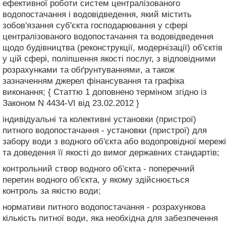
ефективної роботи систем централізованого
водопостачання і водовідведення, який містить
зобов'язання суб'єкта господарювання у сфері
централізованого водопостачання та водовідведення
щодо будівництва (реконструкції, модернізації) об'єктів
у цій сфері, поліпшення якості послуг, з відповідними
розрахунками та обґрунтуваннями, а також
зазначенням джерел фінансування та графіка
виконання; { Статтю 1 доповнено терміном згідно із
Законом N 4434-VI від 23.02.2012 }
індивідуальні та колективні установки (пристрої)
питного водопостачання - установки (пристрої) для
забору води з водного об'єкта або водопровідної мережі
та доведення її якості до вимог державних стандартів;
контрольний створ водного об'єкта - поперечний
перетин водного об'єкта, у якому здійснюється
контроль за якістю води;
нормативи питного водопостачання - розрахункова
кількість питної води, яка необхідна для забезпечення