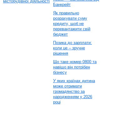
містобудівної діяльності
Банкрейт
Як правильно
розрахувати суму
кредиту, щоб не
перевантажити свій
бюджет
Позика до зарплати:
коли це – зручне
рішення
Що таке номер 0800 та
навіщо він потрібен
бізнесу
У яких країнах дитина
може отримати
громадянство за
народженням у 2026
році