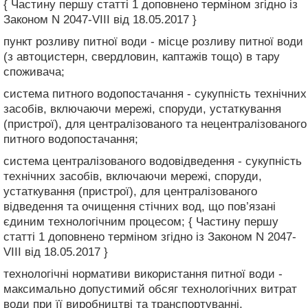
{ Частину першу статті 1 доповнено терміном згідно із
Законом N 2047-VIII від 18.05.2017 }
пункт розливу питної води - місце розливу питної води
(з автоцистерн, свердловин, каптажів тощо) в тару
споживача;
система питного водопостачання - сукупність технічних
засобів, включаючи мережі, споруди, устаткування
(пристрої), для централізованого та нецентралізованого
питного водопостачання;
система централізованого водовідведення - сукупність
технічних засобів, включаючи мережі, споруди,
устаткування (пристрої), для централізованого
відведення та очищення стічних вод, що пов’язані
єдиним технологічним процесом; { Частину першу
статті 1 доповнено терміном згідно із Законом N 2047-
VIII від 18.05.2017 }
технологічні нормативи використання питної води -
максимально допустимий обсяг технологічних витрат
води при її виробництві та транспортуванні,