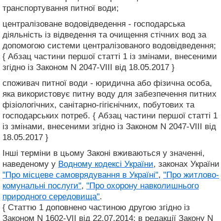
транспортування питної води;
централізоване водовідведення - господарська
діяльність із відведення та очищення стічних вод за
допомогою системи централізованого водовідведення;
{ Абзац частини першої статті 1 із змінами, внесеними
згідно із Законом N 2047-VIII від 18.05.2017 }
споживач питної води - юридична або фізична особа,
яка використовує питну воду для забезпечення питних
фізіологічних, санітарно-гігієнічних, побутових та
господарських потреб. { Абзац частини першої статті 1
із змінами, внесеними згідно із Законом N 2047-VIII від
18.05.2017 }
Інші терміни в цьому Законі вживаються у значенні,
наведеному у
Водному кодексі України
, законах України
"Про місцеве самоврядування в Україні"
,
"Про житлово-
комунальні послуги"
,
"Про охорону навколишнього
природного середовища"
.
{ Статтю 1 доповнено частиною другою згідно із
Законом N 1602-VII від 22.07.2014; в редакції Закону N