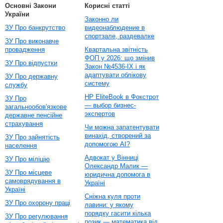
Основні Закони
Корисні статті
України
Законно ли
ЗУ Про банкрутство
видеонаблюдение в
спортзале, раздевалке
ЗУ Про виконавче
провадження
Квартальна звітність
ФОП у 2026: що змінив
ЗУ Про відпустки
Закон №4536-IX і як
адаптувати облікову
ЗУ Про державну
систему
службу
HP EliteBook в Фокстрот
ЗУ Про
— выбор бизнес-
загальнообов'язкове
экспертов
державне пенсійне
страхування
Чи можна запатентувати
винахід, створений за
ЗУ Про зайнятість
допомогою AI?
населення
Адвокат у Вінниці
ЗУ Про міліцію
Олександр Малик —
ЗУ Про місцеве
юридична допомога в
самоврядування в
Україні
Україні
Сніжна куля проти
ЗУ Про охорону праці
лавини: у якому
порядку гасити кілька
ЗУ Про регулювання
позик — математика від