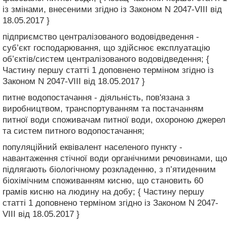
із змінами, внесеними згідно із Законом N 2047-VIII від
18.05.2017 }
підприємство централізованого водовідведення -
суб’єкт господарювання, що здійснює експлуатацію
об’єктів/систем централізованого водовідведення; {
Частину першу статті 1 доповнено терміном згідно із
Законом N 2047-VIII від 18.05.2017 }
питне водопостачання - діяльність, пов'язана з
виробництвом, транспортуванням та постачанням
питної води споживачам питної води, охороною джерел
та систем питного водопостачання;
популяційний еквівалент населеного пункту -
навантаження стічної води органічними речовинами, що
підлягають біологічному розкладенню, з п’ятиденним
біохімічним споживанням кисню, що становить 60
грамів кисню на людину на добу; { Частину першу
статті 1 доповнено терміном згідно із Законом N 2047-
VIII від 18.05.2017 }