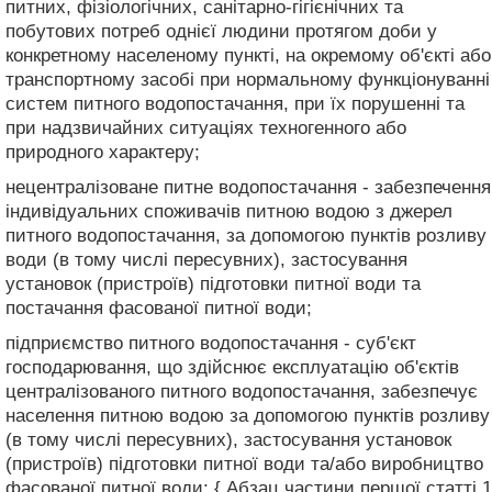
питних, фізіологічних, санітарно-гігієнічних та
побутових потреб однієї людини протягом доби у
конкретному населеному пункті, на окремому об'єкті або
транспортному засобі при нормальному функціонуванні
систем питного водопостачання, при їх порушенні та
при надзвичайних ситуаціях техногенного або
природного характеру;
нецентралізоване питне водопостачання - забезпечення
індивідуальних споживачів питною водою з джерел
питного водопостачання, за допомогою пунктів розливу
води (в тому числі пересувних), застосування
установок (пристроїв) підготовки питної води та
постачання фасованої питної води;
підприємство питного водопостачання - суб'єкт
господарювання, що здійснює експлуатацію об'єктів
централізованого питного водопостачання, забезпечує
населення питною водою за допомогою пунктів розливу
(в тому числі пересувних), застосування установок
(пристроїв) підготовки питної води та/або виробництво
фасованої питної води; { Абзац частини першої статті 1