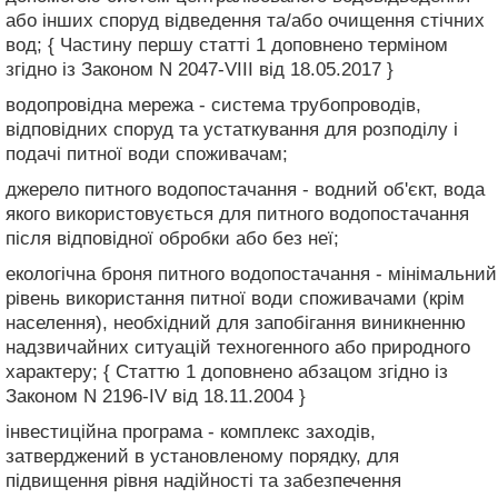
або інших споруд відведення та/або очищення стічних
вод; { Частину першу статті 1 доповнено терміном
згідно із Законом N 2047-VIII від 18.05.2017 }
водопровідна мережа - система трубопроводів,
відповідних споруд та устаткування для розподілу і
подачі питної води споживачам;
джерело питного водопостачання - водний об'єкт, вода
якого використовується для питного водопостачання
після відповідної обробки або без неї;
екологічна броня питного водопостачання - мінімальний
рівень використання питної води споживачами (крім
населення), необхідний для запобігання виникненню
надзвичайних ситуацій техногенного або природного
характеру; { Статтю 1 доповнено абзацом згідно із
Законом N 2196-IV від 18.11.2004 }
інвестиційна програма - комплекс заходів,
затверджений в установленому порядку, для
підвищення рівня надійності та забезпечення