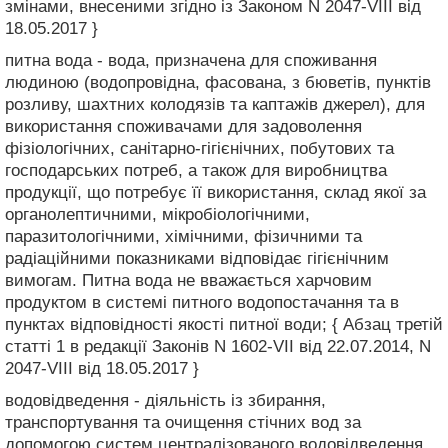
змінами, внесеними згідно із Законом N 2047-VIII від
18.05.2017 }
питна вода - вода, призначена для споживання
людиною (водопровідна, фасована, з бюветів, пунктів
розливу, шахтних колодязів та каптажів джерел), для
використання споживачами для задоволення
фізіологічних, санітарно-гігієнічних, побутових та
господарських потреб, а також для виробництва
продукції, що потребує її використання, склад якої за
органолептичними, мікробіологічними,
паразитологічними, хімічними, фізичними та
радіаційними показниками відповідає гігієнічним
вимогам. Питна вода не вважається харчовим
продуктом в системі питного водопостачання та в
пунктах відповідності якості питної води; { Абзац третій
статті 1 в редакції Законів N 1602-VII від 22.07.2014, N
2047-VIII від 18.05.2017 }
водовідведення - діяльність із збирання,
транспортування та очищення стічних вод за
допомогою систем централізованого водовідведення