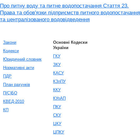
Про питну воду та питне водопостачання Стаття 23.
Права та обов'язки підприємств питного водопостачання
та централізованого водовідведення
Закони
Основні Кодески
України
Кодекси
ГКУ
Юридичний словник
ЗКУ
Нормативні акти
КАСУ
ПДР
КЗпПУ
План рахунків
ККУ
П(С)БО
КУпАП
КВЕД-2010
ПКУ
КП
СКУ
ЦКУ
ЦПКУ