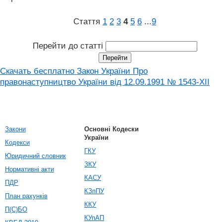
Стаття
1
2
3
4
5
6
...
9
Перейти до статті
Скачать бесплатно Закон України Про
правонаступництво України від 12.09.1991 № 1543-XII
Закони
Основні Кодески
України
Кодекси
ГКУ
Юридичний словник
ЗКУ
Нормативні акти
КАСУ
ПДР
КЗпПУ
План рахунків
ККУ
П(С)БО
КУпАП