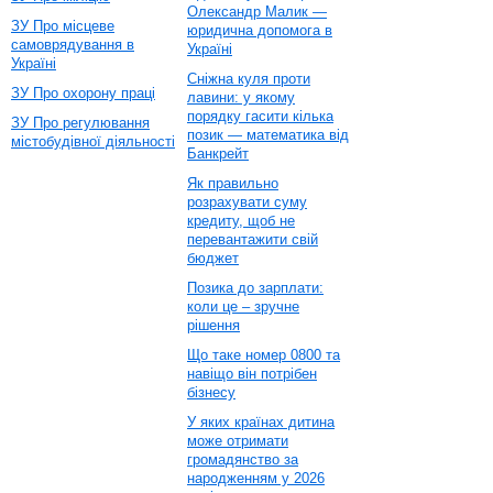
Олександр Малик —
ЗУ Про місцеве
юридична допомога в
самоврядування в
Україні
Україні
Сніжна куля проти
ЗУ Про охорону праці
лавини: у якому
порядку гасити кілька
ЗУ Про регулювання
позик — математика від
містобудівної діяльності
Банкрейт
Як правильно
розрахувати суму
кредиту, щоб не
перевантажити свій
бюджет
Позика до зарплати:
коли це – зручне
рішення
Що таке номер 0800 та
навіщо він потрібен
бізнесу
У яких країнах дитина
може отримати
громадянство за
народженням у 2026