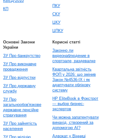
КВЕД-2010
ПКУ
КП
СКУ
ЦКУ
ЦПКУ
Основні Закони
Корисні статті
України
Законно ли
ЗУ Про банкрутство
видеонаблюдение в
спортзале, раздевалке
ЗУ Про виконавче
провадження
Квартальна звітність
ФОП у 2026: що змінив
ЗУ Про відпустки
Закон №4536-IX і як
адаптувати облікову
ЗУ Про державну
систему
службу
HP EliteBook в Фокстрот
ЗУ Про
— выбор бизнес-
загальнообов'язкове
экспертов
державне пенсійне
страхування
Чи можна запатентувати
винахід, створений за
ЗУ Про зайнятість
допомогою AI?
населення
Адвокат у Вінниці
ЗУ Про міліцію