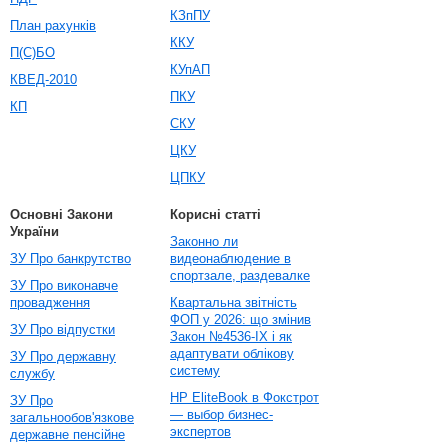
КЗпПУ
План рахунків
ККУ
П(С)БО
КУпАП
КВЕД-2010
ПКУ
КП
СКУ
ЦКУ
ЦПКУ
Основні Закони
Корисні статті
України
Законно ли
ЗУ Про банкрутство
видеонаблюдение в
спортзале, раздевалке
ЗУ Про виконавче
провадження
Квартальна звітність
ФОП у 2026: що змінив
ЗУ Про відпустки
Закон №4536-IX і як
адаптувати облікову
ЗУ Про державну
систему
службу
HP EliteBook в Фокстрот
ЗУ Про
— выбор бизнес-
загальнообов'язкове
экспертов
державне пенсійне