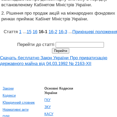
встановленому Кабінетом Міністрів України.
2. Рішення про продаж акцій на міжнародних фондових
ринках приймає Кабінет Міністрів України.
Стаття
1
...
15
16
16‑1
16‑2
16‑3
...
Прикінцеві положенн
Перейти до статті
Скачать бесплатно Закон України Про приватизацію
державного майна від 04.03.1992 № 2163-XII
Закони
Основні Кодески
України
Кодекси
ГКУ
Юридичний словник
ЗКУ
Нормативні акти
КАСУ
ПДР