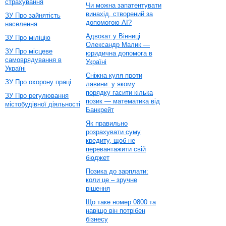
страхування
Чи можна запатентувати
винахід, створений за
ЗУ Про зайнятість
допомогою AI?
населення
Адвокат у Вінниці
ЗУ Про міліцію
Олександр Малик —
ЗУ Про місцеве
юридична допомога в
самоврядування в
Україні
Україні
Сніжна куля проти
ЗУ Про охорону праці
лавини: у якому
порядку гасити кілька
ЗУ Про регулювання
позик — математика від
містобудівної діяльності
Банкрейт
Як правильно
розрахувати суму
кредиту, щоб не
перевантажити свій
бюджет
Позика до зарплати:
коли це – зручне
рішення
Що таке номер 0800 та
навіщо він потрібен
бізнесу