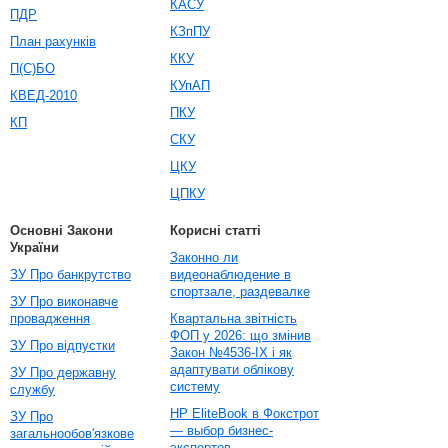
КАСУ
ПДР
КЗпПУ
План рахунків
ККУ
П(С)БО
КУпАП
КВЕД-2010
ПКУ
КП
СКУ
ЦКУ
ЦПКУ
Основні Закони
Корисні статті
України
Законно ли
ЗУ Про банкрутство
видеонаблюдение в
спортзале, раздевалке
ЗУ Про виконавче
провадження
Квартальна звітність
ФОП у 2026: що змінив
ЗУ Про відпустки
Закон №4536-IX і як
адаптувати облікову
ЗУ Про державну
систему
службу
HP EliteBook в Фокстрот
ЗУ Про
— выбор бизнес-
загальнообов'язкове
экспертов