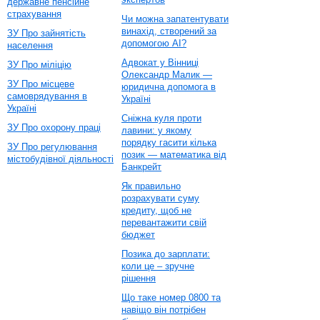
державне пенсійне
страхування
Чи можна запатентувати
винахід, створений за
ЗУ Про зайнятість
допомогою AI?
населення
Адвокат у Вінниці
ЗУ Про міліцію
Олександр Малик —
ЗУ Про місцеве
юридична допомога в
самоврядування в
Україні
Україні
Сніжна куля проти
ЗУ Про охорону праці
лавини: у якому
порядку гасити кілька
ЗУ Про регулювання
позик — математика від
містобудівної діяльності
Банкрейт
Як правильно
розрахувати суму
кредиту, щоб не
перевантажити свій
бюджет
Позика до зарплати:
коли це – зручне
рішення
Що таке номер 0800 та
навіщо він потрібен