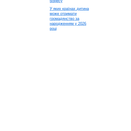
бізнесу
У яких країнах дитина
може отримати
громадянство за
народженням у 2026
році