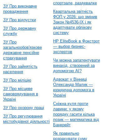
спортзале, раздевалке
ЗУ Про виконавче
провадження
Квартальна звітність
ФОП у 2026: що змінив
ЗУ Про відпустки
Закон №4536-IX і як
адаптувати облікову
ЗУ Про державну
систему
службу
HP EliteBook в Фокстрот
ЗУ Про
— выбор бизнес-
загальнообов'язкове
экспертов
державне пенсійне
страхування
Чи можна запатентувати
винахід, створений за
ЗУ Про зайнятість
допомогою AI?
населення
Адвокат у Вінниці
ЗУ Про міліцію
Олександр Малик —
ЗУ Про місцеве
юридична допомога в
самоврядування в
Україні
Україні
Сніжна куля проти
ЗУ Про охорону праці
лавини: у якому
порядку гасити кілька
ЗУ Про регулювання
позик — математика від
містобудівної діяльності
Банкрейт
Як правильно
розрахувати суму