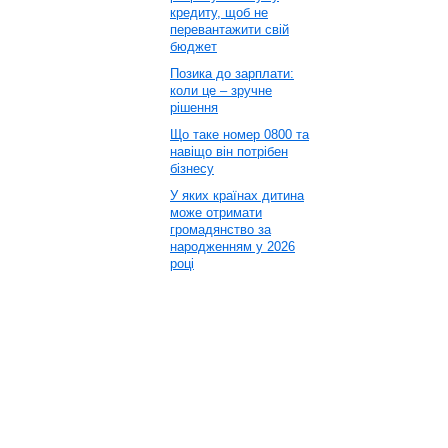
кредиту, щоб не
перевантажити свій
бюджет
Позика до зарплати:
коли це – зручне
рішення
Що таке номер 0800 та
навіщо він потрібен
бізнесу
У яких країнах дитина
може отримати
громадянство за
народженням у 2026
році