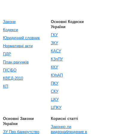
Закони
Основні Кодески
України
Кодекси
ГКУ
Юридичний словник
ЗКУ
Нормативні акти
КАСУ
ПДР
КЗпПУ
План рахунків
ККУ
П(С)БО
КУпАП
КВЕД-2010
ПКУ
КП
СКУ
ЦКУ
ЦПКУ
Основні Закони
Корисні статті
України
Законно ли
ЗУ Про банкрутство
видеонаблюдение в