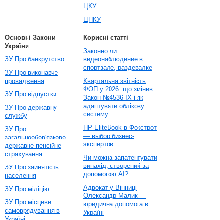
ЦКУ
ЦПКУ
Основні Закони
Корисні статті
України
Законно ли
ЗУ Про банкрутство
видеонаблюдение в
спортзале, раздевалке
ЗУ Про виконавче
провадження
Квартальна звітність
ФОП у 2026: що змінив
ЗУ Про відпустки
Закон №4536-IX і як
адаптувати облікову
ЗУ Про державну
систему
службу
HP EliteBook в Фокстрот
ЗУ Про
— выбор бизнес-
загальнообов'язкове
экспертов
державне пенсійне
страхування
Чи можна запатентувати
винахід, створений за
ЗУ Про зайнятість
допомогою AI?
населення
Адвокат у Вінниці
ЗУ Про міліцію
Олександр Малик —
ЗУ Про місцеве
юридична допомога в
самоврядування в
Україні
Україні