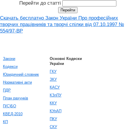
Перейти до статті
Скачать бесплатно Закон України Про професійних
творчих працівників та творчі спілки від 07.10.1997 №
554/97-ВР
Закони
Основні Кодески
України
Кодекси
ГКУ
Юридичний словник
ЗКУ
Нормативні акти
КАСУ
ПДР
КЗпПУ
План рахунків
ККУ
П(С)БО
КУпАП
КВЕД-2010
ПКУ
КП
СКУ