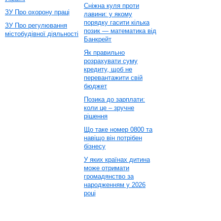
Сніжна куля проти
ЗУ Про охорону праці
лавини: у якому
порядку гасити кілька
ЗУ Про регулювання
позик — математика від
містобудівної діяльності
Банкрейт
Як правильно
розрахувати суму
кредиту, щоб не
перевантажити свій
бюджет
Позика до зарплати:
коли це – зручне
рішення
Що таке номер 0800 та
навіщо він потрібен
бізнесу
У яких країнах дитина
може отримати
громадянство за
народженням у 2026
році