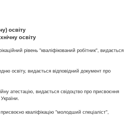
у) освіту
хнічну освіту
ікаційний рівень "кваліфікований робітник", видається
едню освіту, видається відповідний документ про
ційну атестацію, видається свідоцтво про присвоєння
 України.
 присвоєно кваліфікацію "молодший спеціаліст",