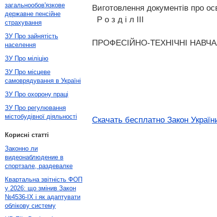
загальнообов'язкове
Виготовлення документів про осв
державне пенсійне
Р о з д і л III
страхування
ЗУ Про зайнятість
ПРОФЕСІЙНО-ТЕХНІЧНІ НАВЧА
населення
ЗУ Про міліцію
ЗУ Про місцеве
самоврядування в Україні
ЗУ Про охорону праці
ЗУ Про регулювання
містобудівної діяльності
Скачать бесплатно Закон України
Корисні статті
Законно ли
видеонаблюдение в
спортзале, раздевалке
Квартальна звітність ФОП
у 2026: що змінив Закон
№4536-IX і як адаптувати
облікову систему