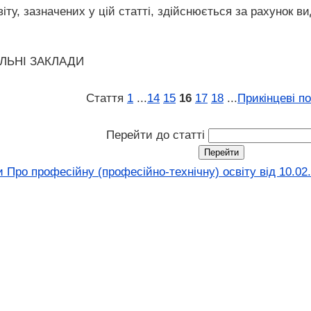
іту, зазначених у цій статті, здійснюється за рахунок в
ЛЬНІ ЗАКЛАДИ
Стаття
1
...
14
15
16
17
18
...
Прикінцеві п
Перейти до статті
 Про професійну (професійно-технічну) освіту від 10.0