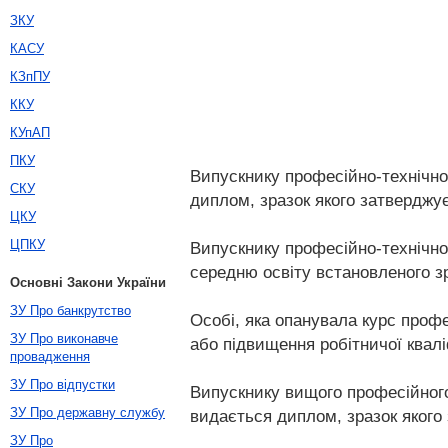
ЗКУ
КАСУ
КЗпПУ
ККУ
КУпАП
ПКУ
Випускнику професійно-технічног
СКУ
диплом, зразок якого затверджує
ЦКУ
ЦПКУ
Випускнику професійно-технічно
середню освіту встановленого з
Основні Закони України
ЗУ Про банкрутство
Особі, яка опанувала курс профе
ЗУ Про виконавче
або підвищення робітничої кваліф
провадження
ЗУ Про відпустки
Випускнику вищого професійного
ЗУ Про державну службу
видається диплом, зразок якого 
ЗУ Про