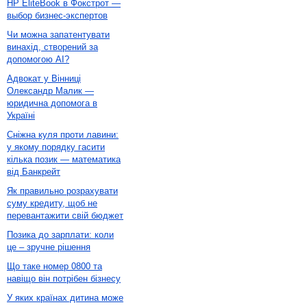
HP EliteBook в Фокстрот —
выбор бизнес-экспертов
Чи можна запатентувати
винахід, створений за
допомогою AI?
Адвокат у Вінниці
Олександр Малик —
юридична допомога в
Україні
Сніжна куля проти лавини:
у якому порядку гасити
кілька позик — математика
від Банкрейт
Як правильно розрахувати
суму кредиту, щоб не
перевантажити свій бюджет
Позика до зарплати: коли
це – зручне рішення
Що таке номер 0800 та
навіщо він потрібен бізнесу
У яких країнах дитина може