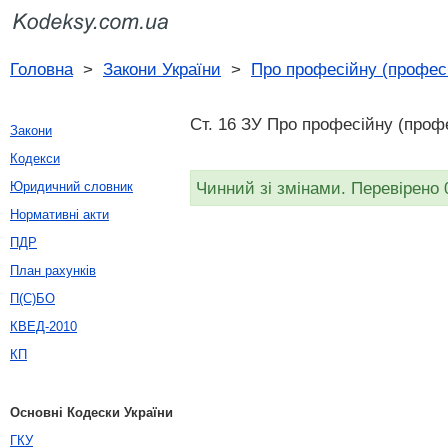
Головна
>
Закони України
>
Про професійну (професі
Ст. 16 ЗУ Про професійну (профе
Закони
Кодекси
Чинний зі змінами. Перевірено 
Юридичний словник
Нормативні акти
ПДР
План рахунків
П(С)БО
КВЕД-2010
КП
Основні Кодески України
ГКУ