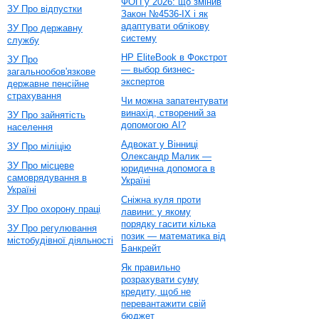
ФОП у 2026: що змінив
ЗУ Про відпустки
Закон №4536-IX і як
адаптувати облікову
ЗУ Про державну
систему
службу
HP EliteBook в Фокстрот
ЗУ Про
— выбор бизнес-
загальнообов'язкове
экспертов
державне пенсійне
страхування
Чи можна запатентувати
винахід, створений за
ЗУ Про зайнятість
допомогою AI?
населення
Адвокат у Вінниці
ЗУ Про міліцію
Олександр Малик —
ЗУ Про місцеве
юридична допомога в
самоврядування в
Україні
Україні
Сніжна куля проти
ЗУ Про охорону праці
лавини: у якому
порядку гасити кілька
ЗУ Про регулювання
позик — математика від
містобудівної діяльності
Банкрейт
Як правильно
розрахувати суму
кредиту, щоб не
перевантажити свій
бюджет