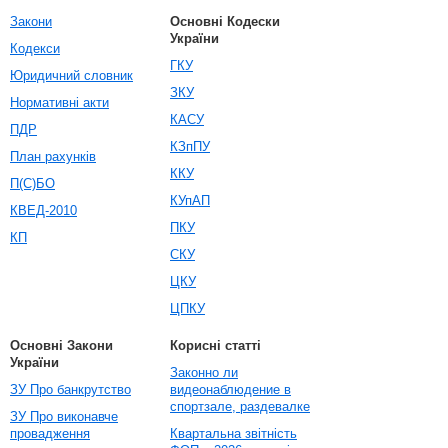
Закони
Основні Кодески
України
Кодекси
ГКУ
Юридичний словник
ЗКУ
Нормативні акти
КАСУ
ПДР
КЗпПУ
План рахунків
ККУ
П(С)БО
КУпАП
КВЕД-2010
ПКУ
КП
СКУ
ЦКУ
ЦПКУ
Основні Закони
Корисні статті
України
Законно ли
ЗУ Про банкрутство
видеонаблюдение в
спортзале, раздевалке
ЗУ Про виконавче
провадження
Квартальна звітність