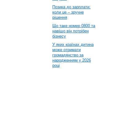
Позика до зарплати:
коли це – зручне
рішення
Що таке номер 0800 та
навіщо він потрібен
бізнесу
У яких країнах дитина
може отримати
громадянство за
народженням у 2026
році