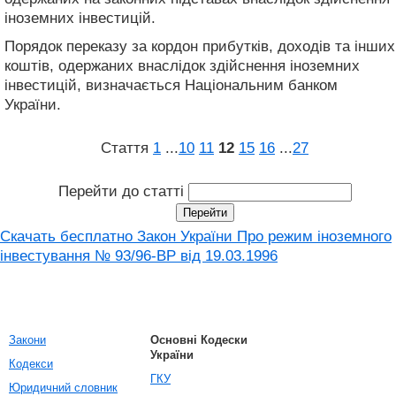
іноземних інвестицій.
Порядок переказу за кордон прибутків, доходів та інших
коштів, одержаних внаслідок здійснення іноземних
інвестицій, визначається Національним банком
України.
Стаття
1
...
10
11
12
15
16
...
27
Перейти до статті
Скачать бесплатно Закон України Про режим іноземного
інвестування № 93/96-ВР від 19.03.1996
Закони
Основні Кодески
України
Кодекси
ГКУ
Юридичний словник