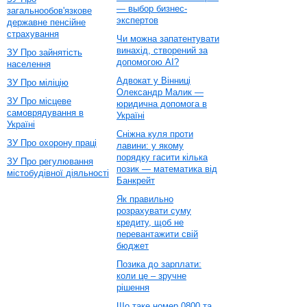
— выбор бизнес-
загальнообов'язкове
экспертов
державне пенсійне
страхування
Чи можна запатентувати
винахід, створений за
ЗУ Про зайнятість
допомогою AI?
населення
Адвокат у Вінниці
ЗУ Про міліцію
Олександр Малик —
ЗУ Про місцеве
юридична допомога в
самоврядування в
Україні
Україні
Сніжна куля проти
ЗУ Про охорону праці
лавини: у якому
порядку гасити кілька
ЗУ Про регулювання
позик — математика від
містобудівної діяльності
Банкрейт
Як правильно
розрахувати суму
кредиту, щоб не
перевантажити свій
бюджет
Позика до зарплати:
коли це – зручне
рішення
Що таке номер 0800 та