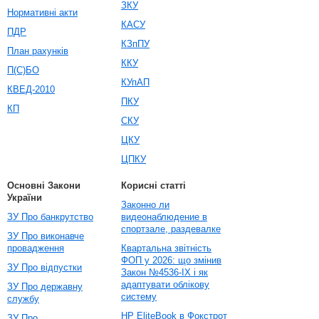
ЗКУ
Нормативні акти
КАСУ
ПДР
КЗпПУ
План рахунків
ККУ
П(С)БО
КУпАП
КВЕД-2010
ПКУ
КП
СКУ
ЦКУ
ЦПКУ
Основні Закони
Корисні статті
України
Законно ли
ЗУ Про банкрутство
видеонаблюдение в
спортзале, раздевалке
ЗУ Про виконавче
провадження
Квартальна звітність
ФОП у 2026: що змінив
ЗУ Про відпустки
Закон №4536-IX і як
адаптувати облікову
ЗУ Про державну
систему
службу
HP EliteBook в Фокстрот
ЗУ Про